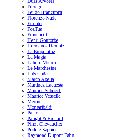
Duas Arvores
Ferragu
Feudo Branciforti
Fiorenzo Nada
Firriato
FozTua
Franchetti
Henri Goutorbe
Hermanos Hernaiz
La Emperatriz
La Magia
Latium Morini
Le Marchesine
Luis Cañas
Marco Abella
Martinez Lacuesta
Maurice Schoech
Maurice Vesselle
Meroni
Montaribaldi
Palari
Parigot & Richard
Pinot Chevauchet
Podere Sapaio
Raymond Dupont-Fahn