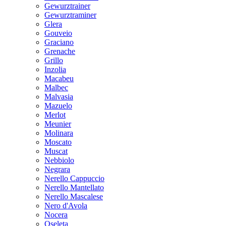
Gewurztrainer
Gewurztraminer
Glera
Gouveio
Graciano
Grenache
Grillo
Inzolia
Macabeu
Malbec
Malvasia
Mazuelo
Merlot
Meunier
Molinara
Moscato
Muscat
Nebbiolo
Negrara
Nerello Cappuccio
Nerello Mantellato
Nerello Mascalese
Nero d'Avola
Nocera
Oseleta