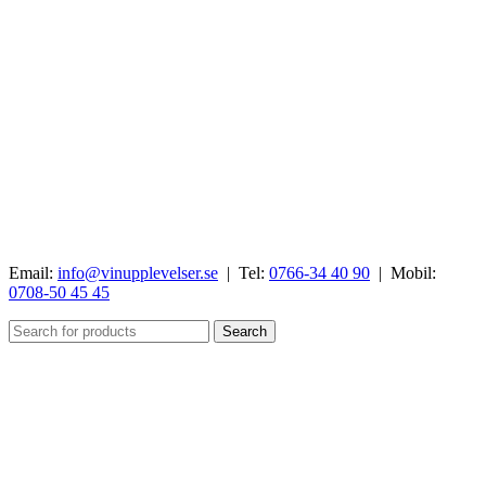
Email:
info@vinupplevelser.se
| Tel:
0766-34 40 90
| Mobil:
0708-50 45 45
Search
Menu
Categories
Välj Land/distrikt
HEM
VÅRA RESOR