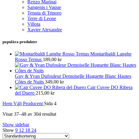
Renzo Marinai
Sangenis i Vaque
Tenuta di Trinoro
Terre di Leone
Villota
Xavier Alexandre
populära produkter
Montaribaldi Langhe
Rosso Ternus
189,00
kr
Guy & Yvan Dufouleur Demoiselle Huguette Blanc Hautes
Côtes de Nuits
349,00
kr
Cair Cuvee DO Ribera
del Duero
215,00
kr
Hem
Välj Producent
Sida 4
Visar 37–48 av 304 resultat
Show sidebar
Show
9
12
18
24