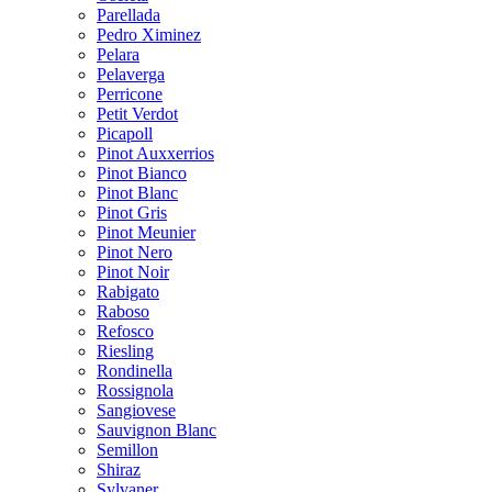
Parellada
Pedro Ximinez
Pelara
Pelaverga
Perricone
Petit Verdot
Picapoll
Pinot Auxxerrios
Pinot Bianco
Pinot Blanc
Pinot Gris
Pinot Meunier
Pinot Nero
Pinot Noir
Rabigato
Raboso
Refosco
Riesling
Rondinella
Rossignola
Sangiovese
Sauvignon Blanc
Semillon
Shiraz
Sylvaner