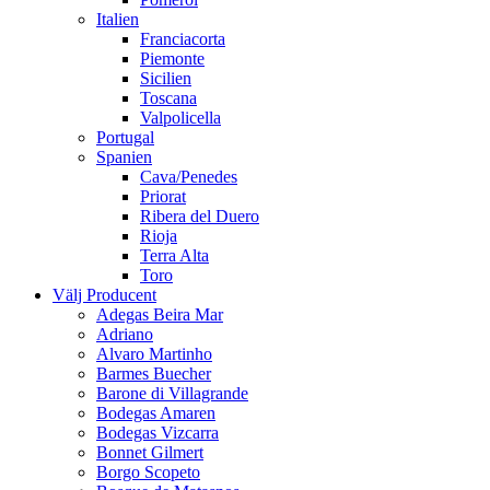
Italien
Franciacorta
Piemonte
Sicilien
Toscana
Valpolicella
Portugal
Spanien
Cava/Penedes
Priorat
Ribera del Duero
Rioja
Terra Alta
Toro
Välj Producent
Adegas Beira Mar
Adriano
Alvaro Martinho
Barmes Buecher
Barone di Villagrande
Bodegas Amaren
Bodegas Vizcarra
Bonnet Gilmert
Borgo Scopeto