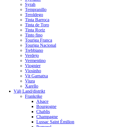
Syrah
Tempranillo
Teroldego
Tinta Barroca
Tinta de Toro
Tinta Roriz
Tinto fino
Touriga Franca
Touriga Nacional
Trebbiano
Verdejo
Vermentino
Viognier
Viosinho
Vit Garnatxa
Viura
Xarello
Välj Land/distrikt
Frankrike
Alsace
Bourgogne
Chablis
Champagne
Lussac Saint Émilion
Pomerol