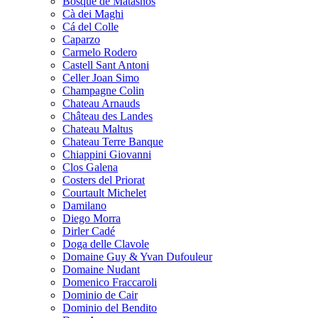
Bosque de Matasnos
Cà dei Maghi
Cá del Colle
Caparzo
Carmelo Rodero
Castell Sant Antoni
Celler Joan Simo
Champagne Colin
Chateau Arnauds
Château des Landes
Chateau Maltus
Chateau Terre Banque
Chiappini Giovanni
Clos Galena
Costers del Priorat
Courtault Michelet
Damilano
Diego Morra
Dirler Cadé
Doga delle Clavole
Domaine Guy & Yvan Dufouleur
Domaine Nudant
Domenico Fraccaroli
Dominio de Cair
Dominio del Bendito