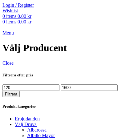
Login / Register
Wishlist
0
items
0,00
kr
0
items
0,00
kr
Menu
Välj Producent
Close
Filtrera efter pris
Min
Max
pris
pris
Filtrera
Produkt kategorier
Erbjudanden
Välj Druva
Albarossa
Albillo Mayor