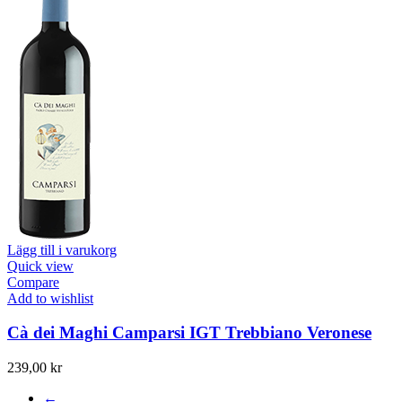
Lägg till i varukorg
Quick view
Compare
Add to wishlist
Cà dei Maghi Camparsi IGT Trebbiano Veronese
239,00
kr
←