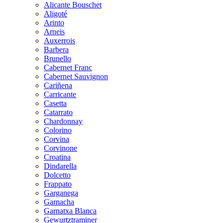
Alicante Bouschet
Aligoté
Arinto
Arneis
Auxerrois
Barbera
Brunello
Cabernet Franc
Cabernet Sauvignon
Cariñena
Carricante
Casetta
Catarrato
Chardonnay
Colorino
Corvina
Corvinone
Croatina
Dindarella
Dolcetto
Frappato
Garganega
Garnacha
Garnatxa Blanca
Gewurtztraminer