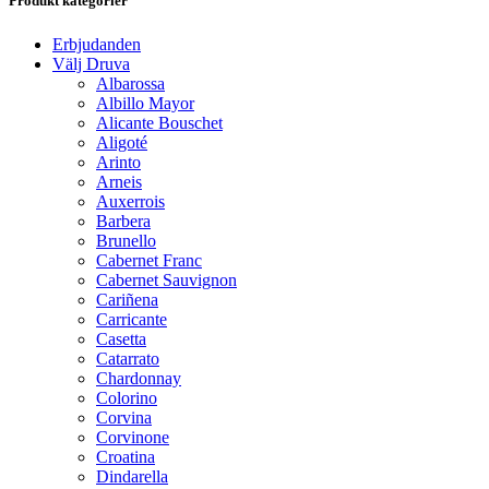
Produkt kategorier
Erbjudanden
Välj Druva
Albarossa
Albillo Mayor
Alicante Bouschet
Aligoté
Arinto
Arneis
Auxerrois
Barbera
Brunello
Cabernet Franc
Cabernet Sauvignon
Cariñena
Carricante
Casetta
Catarrato
Chardonnay
Colorino
Corvina
Corvinone
Croatina
Dindarella