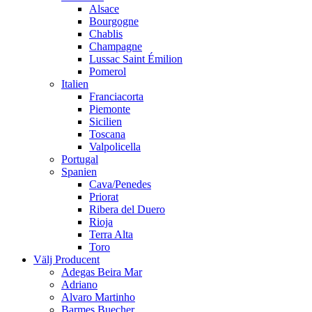
Alsace
Bourgogne
Chablis
Champagne
Lussac Saint Émilion
Pomerol
Italien
Franciacorta
Piemonte
Sicilien
Toscana
Valpolicella
Portugal
Spanien
Cava/Penedes
Priorat
Ribera del Duero
Rioja
Terra Alta
Toro
Välj Producent
Adegas Beira Mar
Adriano
Alvaro Martinho
Barmes Buecher