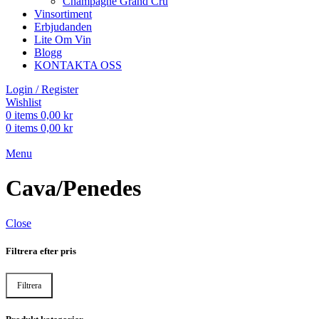
Champagne Grand Cru
Vinsortiment
Erbjudanden
Lite Om Vin
Blogg
KONTAKTA OSS
Login / Register
Wishlist
0
items
0,00
kr
0
items
0,00
kr
Menu
Cava/Penedes
Close
Filtrera efter pris
Filtrera
Min
Max
pris
pris