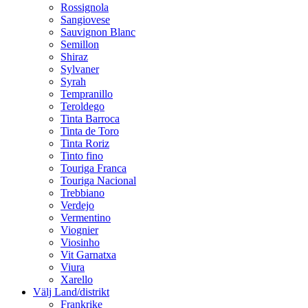
Rossignola
Sangiovese
Sauvignon Blanc
Semillon
Shiraz
Sylvaner
Syrah
Tempranillo
Teroldego
Tinta Barroca
Tinta de Toro
Tinta Roriz
Tinto fino
Touriga Franca
Touriga Nacional
Trebbiano
Verdejo
Vermentino
Viognier
Viosinho
Vit Garnatxa
Viura
Xarello
Välj Land/distrikt
Frankrike