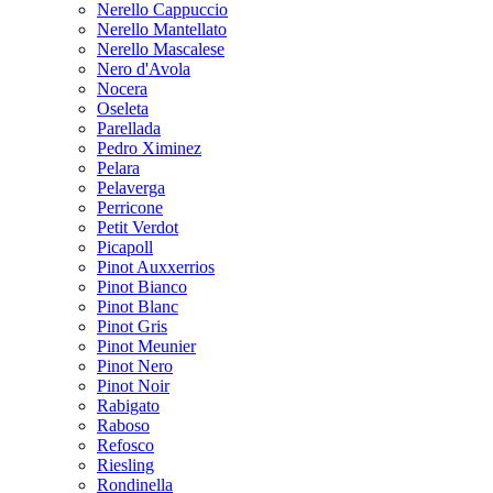
Nerello Cappuccio
Nerello Mantellato
Nerello Mascalese
Nero d'Avola
Nocera
Oseleta
Parellada
Pedro Ximinez
Pelara
Pelaverga
Perricone
Petit Verdot
Picapoll
Pinot Auxxerrios
Pinot Bianco
Pinot Blanc
Pinot Gris
Pinot Meunier
Pinot Nero
Pinot Noir
Rabigato
Raboso
Refosco
Riesling
Rondinella