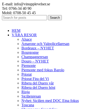
E-mail: info@vinupplevelser.se
Tel: 0766-34 40 90
Mobil: 0708-50 45 45
Search
HEM
VÅRA RESOR
Alsace
Amarone och Valpolicellaresan
Bordeaux – NYHET
Bourgogne
Champagneresan
Douro – NYHET
Piemonte
Piemonte med fokus Barolo
Priorat
Priorat Fira del Vi
Ribera del Duero vår
Ribera del Duero höst
Rioja
Sicilienresan
Nyhet: Sicilien med DOC Etna fokus
Toscana