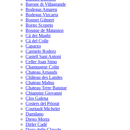
Barone di Villagrande
Bodegas Amaren
Bodegas Vizcarra
Bonnet Gilmert
Borgo Scopeto
Bosque de Matasnos
Cà dei Maghi
Cá del Colle
Caparzo
Carmelo Rodero
Castell Sant Antoni
Celler Joan Simo
Champagne Colin
Chateau Arnauds
Château des Landes
Chateau Maltus
Chateau Terre Banque
Chiappini Giovanni
Clos Galena
Costers del Priorat
Courtault Michelet
Damilano
Diego Morra
Dirler Cadé
Doga delle Clavole