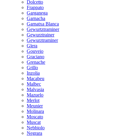
Dolcetto
Frappato
Garganega
Garnacha
Garnatxa Blanca
Gewurtztraminer
Gewurztrainer
Gewurztraminer
Glera
Gouveio
Graciano
Grenache
Grillo
Inzolia
Macabeu
Malbec
Malvasia
Mazuelo
Merlot
Meunier
Molinara
Moscato
Muscat
Nebbiolo
Negrara