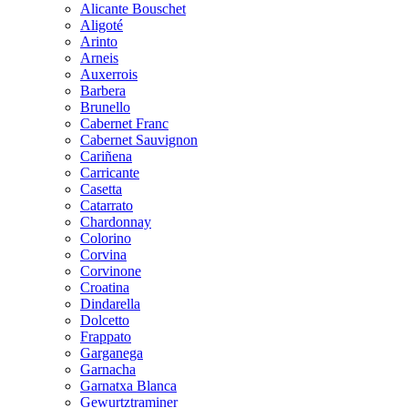
Alicante Bouschet
Aligoté
Arinto
Arneis
Auxerrois
Barbera
Brunello
Cabernet Franc
Cabernet Sauvignon
Cariñena
Carricante
Casetta
Catarrato
Chardonnay
Colorino
Corvina
Corvinone
Croatina
Dindarella
Dolcetto
Frappato
Garganega
Garnacha
Garnatxa Blanca
Gewurtztraminer