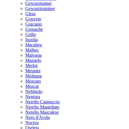
Gewurztrainer
Gewurztraminer
Glera
Gouveio
Graciano
Grenache
Grillo
Inzolia
Macabeu
Malbec
Malvasia
Mazuelo
Merlot
Meunier
Molinara
Moscato
Muscat
Nebbiolo
Negrara
Nerello Cappuccio
Nerello Mantellato
Nerello Mascalese
Nero d'Avola
Nocera
Oseleta