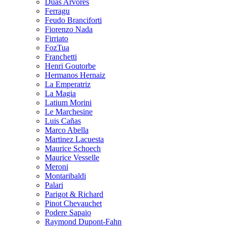
Duas Arvores
Ferragu
Feudo Branciforti
Fiorenzo Nada
Firriato
FozTua
Franchetti
Henri Goutorbe
Hermanos Hernaiz
La Emperatriz
La Magia
Latium Morini
Le Marchesine
Luis Cañas
Marco Abella
Martinez Lacuesta
Maurice Schoech
Maurice Vesselle
Meroni
Montaribaldi
Palari
Parigot & Richard
Pinot Chevauchet
Podere Sapaio
Raymond Dupont-Fahn