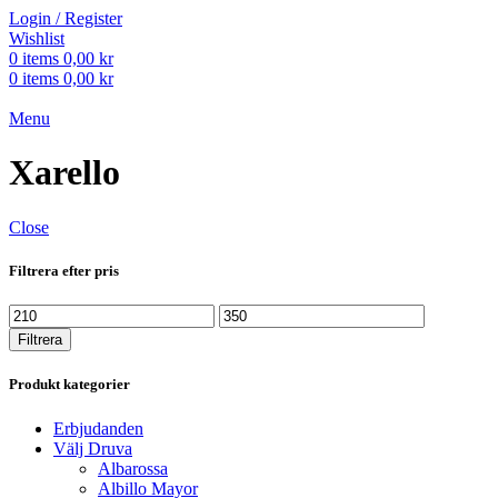
Login / Register
Wishlist
0
items
0,00
kr
0
items
0,00
kr
Menu
Xarello
Close
Filtrera efter pris
Min
Max
pris
pris
Filtrera
Produkt kategorier
Erbjudanden
Välj Druva
Albarossa
Albillo Mayor