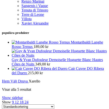
Renzo Marinai
Sangenis i Vaque
Tenuta di Trinoro
Terre di Leone
Villota
Xavier Alexandre
populära produkter
Montaribaldi Langhe
Rosso Ternus
189,00
kr
Guy & Yvan Dufouleur Demoiselle Huguette Blanc Hautes
Côtes de Nuits
349,00
kr
Cair Cuvee DO Ribera
del Duero
215,00
kr
Hem
Välj Druva
Xarello
Visar alla 5 resultat
Show sidebar
Show
9
12
18
24