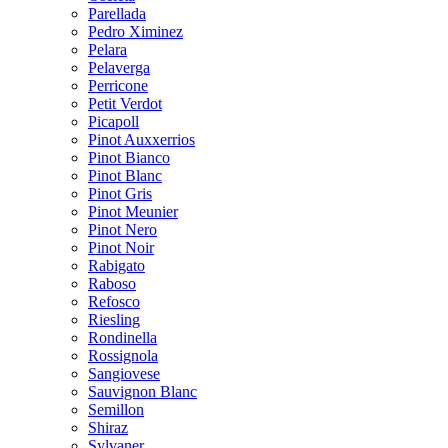
Parellada
Pedro Ximinez
Pelara
Pelaverga
Perricone
Petit Verdot
Picapoll
Pinot Auxxerrios
Pinot Bianco
Pinot Blanc
Pinot Gris
Pinot Meunier
Pinot Nero
Pinot Noir
Rabigato
Raboso
Refosco
Riesling
Rondinella
Rossignola
Sangiovese
Sauvignon Blanc
Semillon
Shiraz
Sylvaner