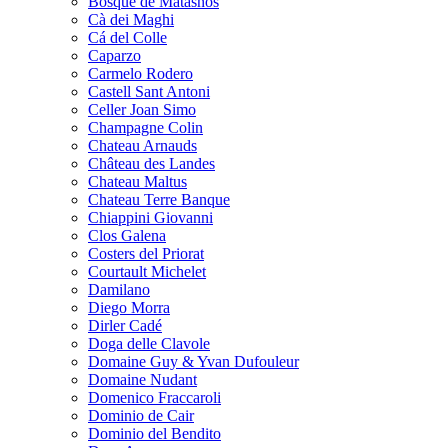
Bosque de Matasnos
Cà dei Maghi
Cá del Colle
Caparzo
Carmelo Rodero
Castell Sant Antoni
Celler Joan Simo
Champagne Colin
Chateau Arnauds
Château des Landes
Chateau Maltus
Chateau Terre Banque
Chiappini Giovanni
Clos Galena
Costers del Priorat
Courtault Michelet
Damilano
Diego Morra
Dirler Cadé
Doga delle Clavole
Domaine Guy & Yvan Dufouleur
Domaine Nudant
Domenico Fraccaroli
Dominio de Cair
Dominio del Bendito