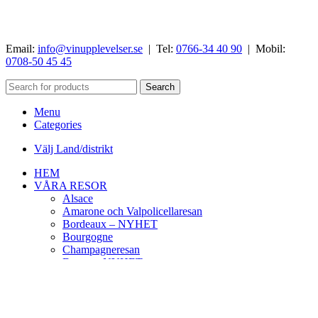
Email:
info@vinupplevelser.se
| Tel:
0766-34 40 90
| Mobil:
0708-50 45 45
Search
Menu
Categories
Välj Land/distrikt
HEM
VÅRA RESOR
Alsace
Amarone och Valpolicellaresan
Bordeaux – NYHET
Bourgogne
Champagneresan
Douro – NYHET
Piemonte
Piemonte med fokus Barolo
Priorat
Priorat Fira del Vi