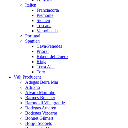
Italien
Franciacorta
Piemonte
Sicilien
Toscana
Valpolicella
Portugal
Spanien
Cava/Penedes
Priorat
Ribera del Duero
Rioja
Terra Alta
Toro
Välj Producent
Adegas Beira Mar
Adriano
Alvaro Martinho
Barmes Buecher
Barone di Villagrande
Bodegas Amaren
Bodegas Vizcarra
Bonnet Gilmert
Borgo Scopeto