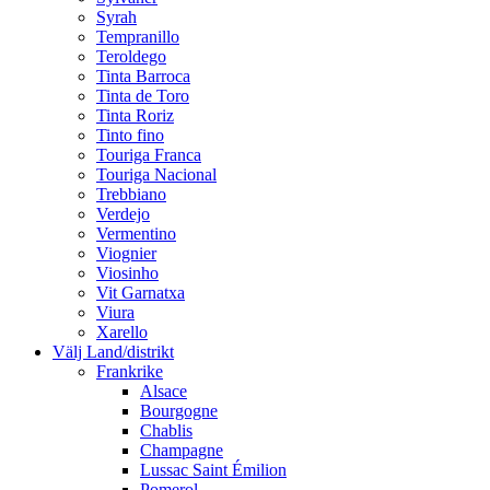
Syrah
Tempranillo
Teroldego
Tinta Barroca
Tinta de Toro
Tinta Roriz
Tinto fino
Touriga Franca
Touriga Nacional
Trebbiano
Verdejo
Vermentino
Viognier
Viosinho
Vit Garnatxa
Viura
Xarello
Välj Land/distrikt
Frankrike
Alsace
Bourgogne
Chablis
Champagne
Lussac Saint Émilion
Pomerol