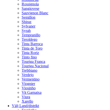
Rossignola
Sangiovese
Sauvignon Blanc
Semillon
Shiraz
Sylvaner
Syrah
Tempranillo
Teroldego
Tinta Barroca
Tinta de Toro
Tinta Roriz
Tinto fino
Touriga Franca
Touriga Nacional
Trebbiano
Verdejo
Vermentino
Viognier
Viosinho
Vit Garnatxa
Viura
Xarello
Välj Land/distrikt