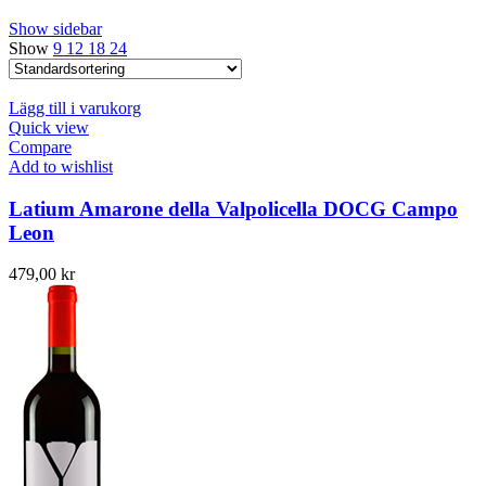
Show sidebar
Show
9
12
18
24
Lägg till i varukorg
Quick view
Compare
Add to wishlist
Latium Amarone della Valpolicella DOCG Campo
Leon
479,00
kr