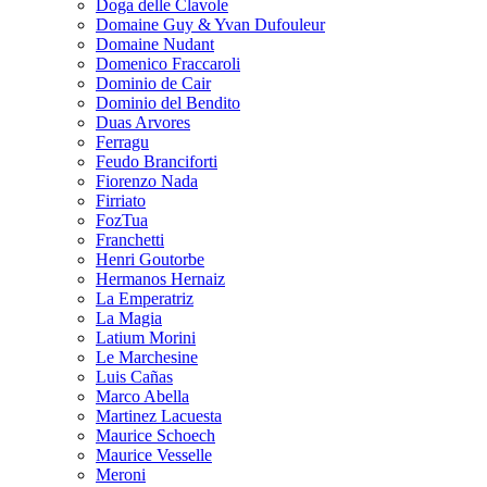
Doga delle Clavole
Domaine Guy & Yvan Dufouleur
Domaine Nudant
Domenico Fraccaroli
Dominio de Cair
Dominio del Bendito
Duas Arvores
Ferragu
Feudo Branciforti
Fiorenzo Nada
Firriato
FozTua
Franchetti
Henri Goutorbe
Hermanos Hernaiz
La Emperatriz
La Magia
Latium Morini
Le Marchesine
Luis Cañas
Marco Abella
Martinez Lacuesta
Maurice Schoech
Maurice Vesselle
Meroni