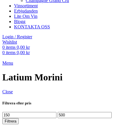
Champagne Grand Cru
Vinsortiment
Erbjudanden
Lite Om Vin
Blogg
KONTAKTA OSS
Login / Register
Wishlist
0
items
0,00
kr
0
items
0,00
kr
Menu
Latium Morini
Close
Filtrera efter pris
Min
Max
pris
pris
Filtrera