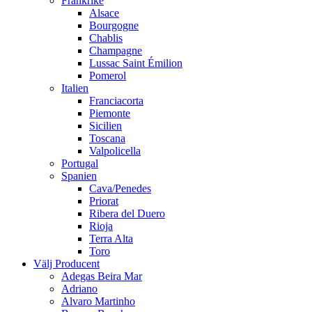
Frankrike
Alsace
Bourgogne
Chablis
Champagne
Lussac Saint Émilion
Pomerol
Italien
Franciacorta
Piemonte
Sicilien
Toscana
Valpolicella
Portugal
Spanien
Cava/Penedes
Priorat
Ribera del Duero
Rioja
Terra Alta
Toro
Välj Producent
Adegas Beira Mar
Adriano
Alvaro Martinho