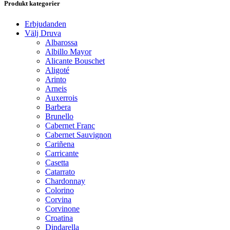
Produkt kategorier
Erbjudanden
Välj Druva
Albarossa
Albillo Mayor
Alicante Bouschet
Aligoté
Arinto
Arneis
Auxerrois
Barbera
Brunello
Cabernet Franc
Cabernet Sauvignon
Cariñena
Carricante
Casetta
Catarrato
Chardonnay
Colorino
Corvina
Corvinone
Croatina
Dindarella