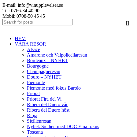
E-mail: info@vinupplevelser.se
Tel: 0766-34 40 90
Mobil: 0708-50 45 45
HEM
VÅRA RESOR
Alsace
Amarone och Valpolicellaresan
Bordeaux – NYHET
Bourgogne
Champagneresan
Douro – NYHET
Piemonte
Piemonte med fokus Barolo
Priorat
Priorat Fira del Vi
Ribera del Duero vår
Ribera del Duero höst
Rioja
Sicilienresan
Nyhet: Sicilien med DOC Etna fokus
Toscana