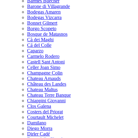
Barmes Buecher
Barone di Villagrande
Bodegas Amaren
Bodegas Vizcarra
Bonnet Gilmert
Borgo Scopeto
Bosque de Matasnos
Cà dei Maghi
Cá del Colle
Caparzo
Carmelo Rodero
Castell Sant Antoni
Celler Joan Simo
Champagne Colin
Chateau Arnauds
Château des Landes
Chateau Maltus
Chateau Terre Banque
Chiappini Giovanni
Clos Galena
Costers del Priorat
Courtault Michelet
Damilano
Diego Morra
Dirler Cadé