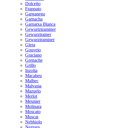
Dolcetto
Frappato
Garganega
Garnacha
Garnatxa Blanca
Gewurtztraminer
Gewurztrainer
Gewurztraminer
Glera
Gouveio
Graciano
Grenache
Grillo
Inzolia
Macabeu
Malbec
Malvasia
Mazuelo
Merlot
Meunier
Molinara
Moscato
Muscat
Nebbiolo
Negrara