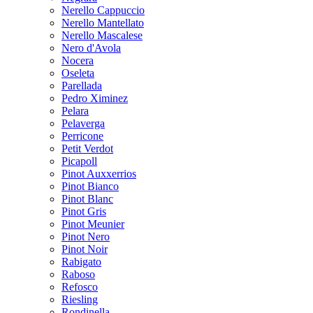
Nerello Cappuccio
Nerello Mantellato
Nerello Mascalese
Nero d'Avola
Nocera
Oseleta
Parellada
Pedro Ximinez
Pelara
Pelaverga
Perricone
Petit Verdot
Picapoll
Pinot Auxxerrios
Pinot Bianco
Pinot Blanc
Pinot Gris
Pinot Meunier
Pinot Nero
Pinot Noir
Rabigato
Raboso
Refosco
Riesling
Rondinella