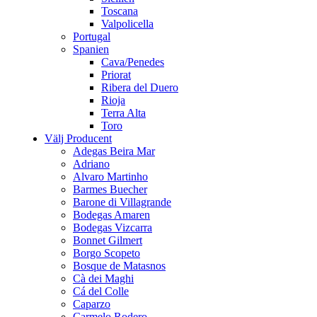
Toscana
Valpolicella
Portugal
Spanien
Cava/Penedes
Priorat
Ribera del Duero
Rioja
Terra Alta
Toro
Välj Producent
Adegas Beira Mar
Adriano
Alvaro Martinho
Barmes Buecher
Barone di Villagrande
Bodegas Amaren
Bodegas Vizcarra
Bonnet Gilmert
Borgo Scopeto
Bosque de Matasnos
Cà dei Maghi
Cá del Colle
Caparzo
Carmelo Rodero