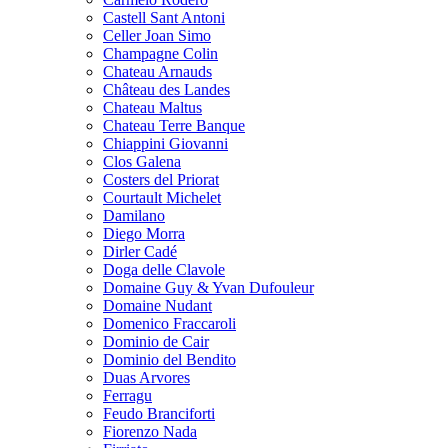
Castell Sant Antoni
Celler Joan Simo
Champagne Colin
Chateau Arnauds
Château des Landes
Chateau Maltus
Chateau Terre Banque
Chiappini Giovanni
Clos Galena
Costers del Priorat
Courtault Michelet
Damilano
Diego Morra
Dirler Cadé
Doga delle Clavole
Domaine Guy & Yvan Dufouleur
Domaine Nudant
Domenico Fraccaroli
Dominio de Cair
Dominio del Bendito
Duas Arvores
Ferragu
Feudo Branciforti
Fiorenzo Nada