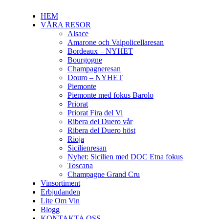
HEM
VÅRA RESOR
Alsace
Amarone och Valpolicellaresan
Bordeaux – NYHET
Bourgogne
Champagneresan
Douro – NYHET
Piemonte
Piemonte med fokus Barolo
Priorat
Priorat Fira del Vi
Ribera del Duero vår
Ribera del Duero höst
Rioja
Sicilienresan
Nyhet: Sicilien med DOC Etna fokus
Toscana
Champagne Grand Cru
Vinsortiment
Erbjudanden
Lite Om Vin
Blogg
KONTAKTA OSS