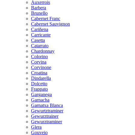
Auxerrois
Barbera
Brunello
Cabernet Franc
Cabernet Sauvignon
Cariñena
Carricante
Casetta
Catarrato
Chardonnay
Colorino
Corvina
Corvinone
Croatina
Dindarella
Dolcetto
Frappato
Garganega
Garnacha
Garnatxa Blanca
Gewurtztraminer
Gewurztrainer
Gewurztraminer
Glera
Gouveio