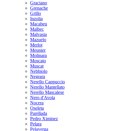
Graciano
Grenache
Grillo
Inzolia
Macabeu
Malbec
Malvasia
Mazuelo
Merlot
Meunier
Molinara
Moscato
Muscat
Nebbiolo
Negrara
Nerello Cappuccio
Nerello Mantellato
Nerello Mascalese
Nero d'Avola
Nocera
Oseleta
Parellada
Pedro Ximinez
Pelara
Pelaverga