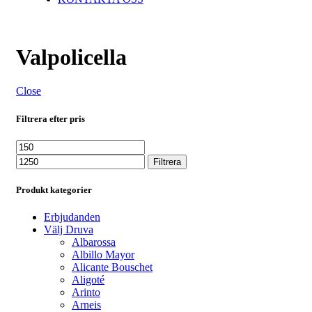
Valpolicella
Close
Filtrera efter pris
Min
Max
pris
pris
Filtrera
Produkt kategorier
Erbjudanden
Välj Druva
Albarossa
Albillo Mayor
Alicante Bouschet
Aligoté
Arinto
Arneis