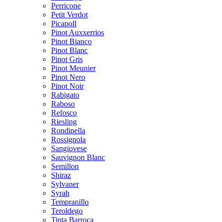
Perricone
Petit Verdot
Picapoll
Pinot Auxxerrios
Pinot Bianco
Pinot Blanc
Pinot Gris
Pinot Meunier
Pinot Nero
Pinot Noir
Rabigato
Raboso
Refosco
Riesling
Rondinella
Rossignola
Sangiovese
Sauvignon Blanc
Semillon
Shiraz
Sylvaner
Syrah
Tempranillo
Teroldego
Tinta Barroca