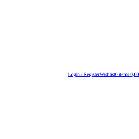
Login / Register
Wishlist
0
items
0,0