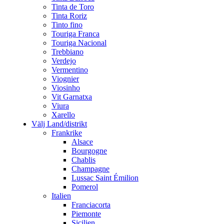
Tinta de Toro
Tinta Roriz
Tinto fino
Touriga Franca
Touriga Nacional
Trebbiano
Verdejo
Vermentino
Viognier
Viosinho
Vit Garnatxa
Viura
Xarello
Välj Land/distrikt
Frankrike
Alsace
Bourgogne
Chablis
Champagne
Lussac Saint Émilion
Pomerol
Italien
Franciacorta
Piemonte
Sicilien