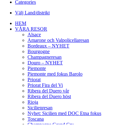
Categories
Välj Land/distrikt
HEM
VÅRA RESOR
Alsace
Amarone och Valpolicellaresan
Bordeaux – NYHET
Bourgogne
Champagneresan
Douro – NYHET
Piemonte
Piemonte med fokus Barolo
Priorat
Priorat Fira del Vi
Ribera del Duero vår
Ribera del Duero höst
Rioja
Sicilienresan
Nyhet: Sicilien med DOC Etna fokus
Toscana
Champagne Grand Cru
Vinsortiment
Erbjudanden