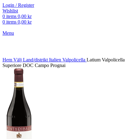
Login / Register
Wishlist
0
items
0,00
kr
0
items
0,00
kr
Menu
Click to enlarge
Hem
Välj Land/distrikt
Italien
Valpolicella
Latium Valpolicella
Superiore DOC Campo Prognai