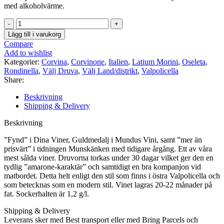
med alkoholvärme.
Latium
Valpolicella
Lägg till i varukorg
Superiore
Compare
DOC
Add to wishlist
Campo
Kategorier:
Corvina
,
Corvinone
,
Italien
,
Latium Morini
,
Oseleta
,
Prognai
Rondinella
,
Välj Druva
,
Välj Land/distrikt
,
Valpolicella
mängd
Share:
Beskrivning
Shipping & Delivery
Beskrivning
”Fynd” i Dina Viner, Guldmedalj i Mundus Vini, samt ”mer än
prisvärt” i tidningen Munskänken med tidigare årgång. Ett av våra
mest sålda viner. Druvorna torkas under 30 dagar vilket ger den en
tydlig ”amarone-karaktär” och samtidigt en bra kompanjon vid
matbordet. Detta helt enligt den stil som finns i östra Valpolicella och
som betecknas som en modern stil. Vinet lagras 20-22 månader på
fat. Sockerhalten är 1,2 g/l.
Shipping & Delivery
Leverans sker med Best transport eller med Bring Parcels och