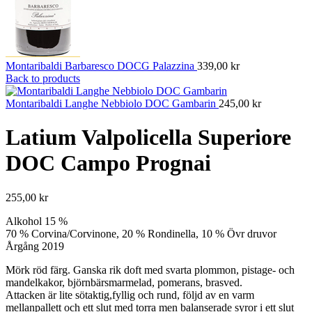
Montaribaldi Barbaresco DOCG Palazzina
339,00
kr
Back to products
Montaribaldi Langhe Nebbiolo DOC Gambarin
245,00
kr
Latium Valpolicella Superiore
DOC Campo Prognai
255,00
kr
Alkohol 15 %
70 % Corvina/Corvinone, 20 % Rondinella, 10 % Övr druvor
Årgång 2019
Mörk röd färg. Ganska rik doft med svarta plommon, pistage- och
mandelkakor, björnbärsmarmelad, pomerans, brasved.
Attacken är lite sötaktig,fyllig och rund, följd av en varm
mellanpallett och ett slut med torra men balanserade syror i ett slut