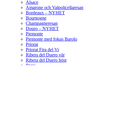
Alsace
Amarone och Valpolicellaresan
Bordeaux – NYHET
Bourgogne
Champagneresan
Douro – NYHET
Piemonte
Piemonte med fokus Barolo
Priorat
Priorat Fira del Vi
Ribera del Duero vår
Ribera del Duero höst
Rioja
Sicilienresan
Nyhet: Sicilien med DOC Etna fokus
Toscana
Champagne Grand Cru
Vinsortiment
Erbjudanden
Lite Om Vin
Blogg
KONTAKTA OSS
Wishlist
Compare
Login / Register