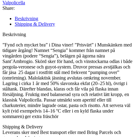
Valpolicella
Share:
Beskrivning
Shipping & Delivery
Beskrivning
”Fynd och mycket bra” i Dina viner! ”Prisvärt” i Munskänken med
tidigare årgång! Namnet “Sengia” kommer från namnet på
vingården (podere “Sengia”), belägen på ägorna nära
Sant’Ambrogio. Skörd sker för hand, och vinstockarna odlas i både
pergola-veronese och guyot‑system. Druvor pressas avstjälkas och
får jäsa 25 dagar i rostfritt stål med frekvent “pumping over”
(omrörning). Malolaktisk jäsning avslutas omkring november.
Lagring i cirka 1 år med 50% slavonska ekfat (20–25 hl), övrigt i
ståltank. Därefter blandas, klaras och får vila på flaska innan
försäljning. Fruktig med balanserad syra och relativt lätt kropp, en
klassisk Valpolicella. Passar utmärkt som aperitif eller till
charkuterier, mindre lagrade ostar, pasta och risotto. Att servera väl
kylt (vid exempelvis 14–16 °C eller i en kyld flaska under
sommaren) ger extra fräschör
Shipping & Delivery
Leverans sker med Best transport eller med Bring Parcels och