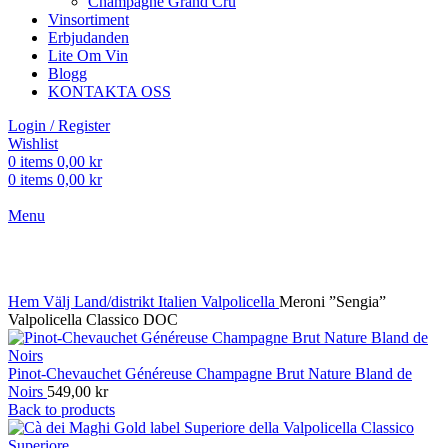
Champagne Grand Cru
Vinsortiment
Erbjudanden
Lite Om Vin
Blogg
KONTAKTA OSS
Login / Register
Wishlist
0
items
0,00
kr
0
items
0,00
kr
Menu
Click to enlarge
Hem
Välj Land/distrikt
Italien
Valpolicella
Meroni ”Sengia”
Valpolicella Classico DOC
Pinot-Chevauchet Généreuse Champagne Brut Nature Bland de
Noirs
549,00
kr
Back to products