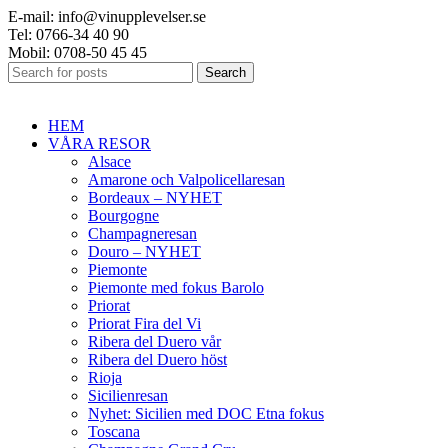
E-mail: info@vinupplevelser.se
Tel: 0766-34 40 90
Mobil: 0708-50 45 45
Search
HEM
VÅRA RESOR
Alsace
Amarone och Valpolicellaresan
Bordeaux – NYHET
Bourgogne
Champagneresan
Douro – NYHET
Piemonte
Piemonte med fokus Barolo
Priorat
Priorat Fira del Vi
Ribera del Duero vår
Ribera del Duero höst
Rioja
Sicilienresan
Nyhet: Sicilien med DOC Etna fokus
Toscana