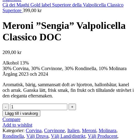
Cà dei Maghi Gold label Superiore della Valpolicella Classico
Superiore
399,00
kr
Meroni ”Sengia” Valpolicella
Classico DOC
209,00
kr
Alkohol 13%
30% Corvina, 30% Corvinone, 30% Rondinella, 10% Molinara
Årgång 2023 och 2024
Aromatisk, bärig, sammansatt doft av hjortron, hallonbåtar, kanel
och arrak. Ganska lätt, frisk smak, fin frukt och tilltalande strävhet i
den eleganta eftersmaken.
Meroni
"Sengia"
Lägg till i varukorg
Valpolicella
Compare
Classico
Add to wishlist
DOC
Kategorier:
Corvina
,
Corvinone
,
Italien
,
Meroni
,
Molinara
,
mängd
Rondinella
,
Välj Druva
,
Välj Land/distrikt
,
Välj Producent
,