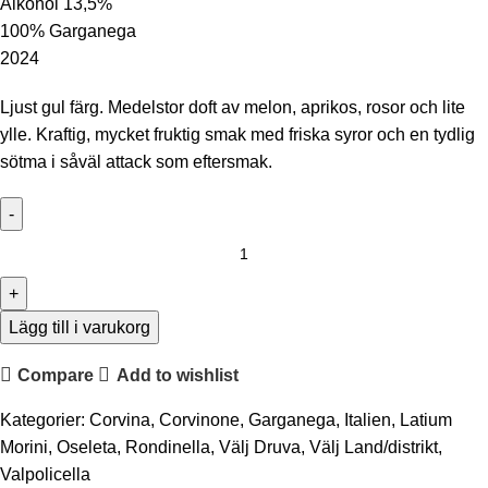
Alkohol 13,5%
100% Garganega
2024
Ljust gul färg. Medelstor doft av melon, aprikos, rosor och lite
ylle. Kraftig, mycket fruktig smak med friska syror och en tydlig
sötma i såväl attack som eftersmak.
Latium
Soave
DOC
Campo
Lägg till i varukorg
Le
Compare
Add to wishlist
Calle
mängd
Kategorier:
Corvina
,
Corvinone
,
Garganega
,
Italien
,
Latium
Morini
,
Oseleta
,
Rondinella
,
Välj Druva
,
Välj Land/distrikt
,
Valpolicella