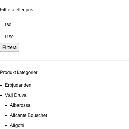
Filtrera efter pris
Min
pris
Max
pris
Filtrera
Produkt kategorier
Erbjudanden
Välj Druva
Albarossa
Alicante Bouschet
Aligoté