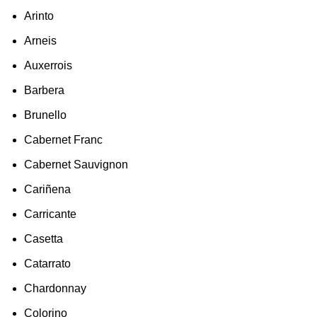
Arinto
Arneis
Auxerrois
Barbera
Brunello
Cabernet Franc
Cabernet Sauvignon
Cariñena
Carricante
Casetta
Catarrato
Chardonnay
Colorino