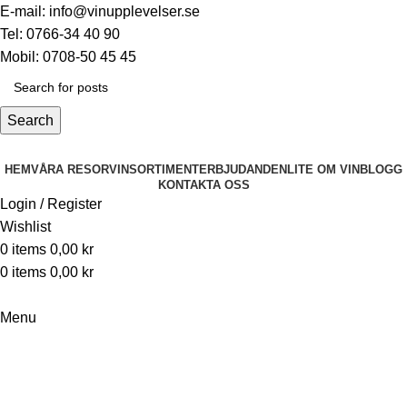
E-mail: info@vinupplevelser.se
Tel: 0766-34 40 90
Mobil: 0708-50 45 45
Search
HEM
VÅRA RESOR
VINSORTIMENT
ERBJUDANDEN
LITE OM VIN
BLOGG
KONTAKTA OSS
Login / Register
Wishlist
0
items
0,00
kr
0
items
0,00
kr
Menu
Nebbiolo