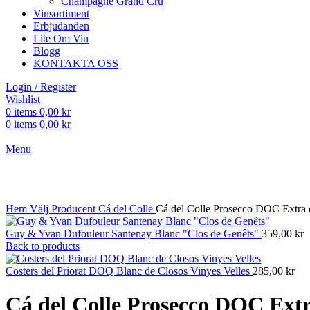
Champagne Grand Cru
Vinsortiment
Erbjudanden
Lite Om Vin
Blogg
KONTAKTA OSS
Login / Register
Wishlist
0
items
0,00
kr
0
items
0,00
kr
Menu
Click to enlarge
Hem
Välj Producent
Cá del Colle
Cá del Colle Prosecco DOC Extra 
Guy & Yvan Dufouleur Santenay Blanc "Clos de Genêts"
359,00
kr
Back to products
Costers del Priorat DOQ Blanc de Closos Vinyes Velles
285,00
kr
Cá del Colle Prosecco DOC Ext