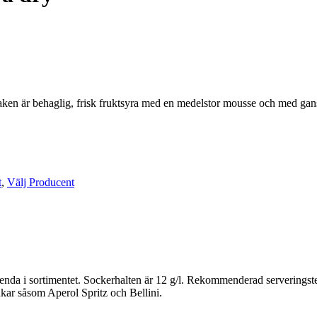
aken är behaglig, frisk fruktsyra med en medelstor mousse och med gan
t
,
Välj Producent
a i sortimentet. Sockerhalten är 12 g/l. Rekommenderad serveringstempe
inkar såsom Aperol Spritz och Bellini.