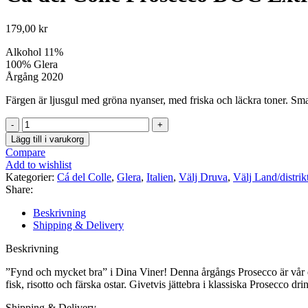
179,00
kr
Alkohol 11%
100% Glera
Årgång 2020
Färgen är ljusgul med gröna nyanser, med friska och läckra toner. Sm
Cá
del
Lägg till i varukorg
Colle
Compare
Prosecco
Add to wishlist
DOC
Kategorier:
Cá del Colle
,
Glera
,
Italien
,
Välj Druva
,
Välj Land/distrik
Extra
Share:
dry
mängd
Beskrivning
Shipping & Delivery
Beskrivning
”Fynd och mycket bra” i Dina Viner! Denna årgångs Prosecco är vår end
fisk, risotto och färska ostar. Givetvis jättebra i klassiska Prosecco dr
Shipping & Delivery