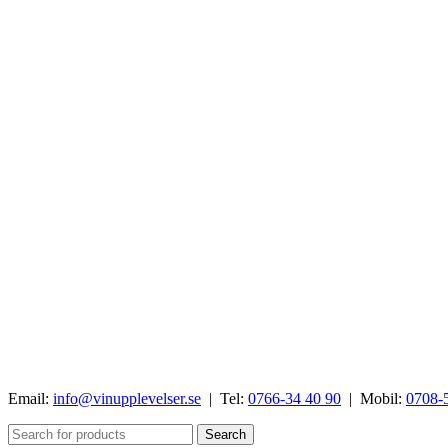
Email:
info@vinupplevelser.se
| Tel:
0766-34 40 90
| Mobil:
0708-
Search