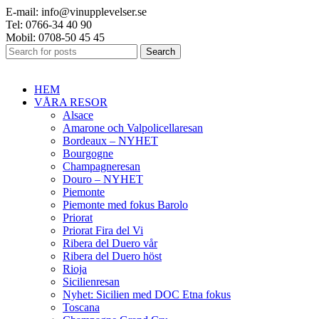
E-mail: info@vinupplevelser.se
Tel: 0766-34 40 90
Mobil: 0708-50 45 45
Search
HEM
VÅRA RESOR
Alsace
Amarone och Valpolicellaresan
Bordeaux – NYHET
Bourgogne
Champagneresan
Douro – NYHET
Piemonte
Piemonte med fokus Barolo
Priorat
Priorat Fira del Vi
Ribera del Duero vår
Ribera del Duero höst
Rioja
Sicilienresan
Nyhet: Sicilien med DOC Etna fokus
Toscana