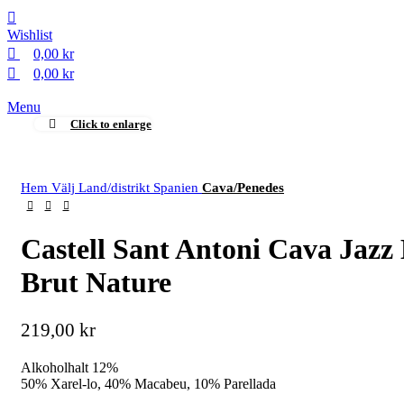
0
0
Wishlist
0,00
kr
0,00
kr
Menu
Click to enlarge
Hem
Välj Land/distrikt
Spanien
Cava/Penedes
Castell Sant Antoni Cava Jazz
Brut Nature
219,00
kr
Alkoholhalt 12%
50% Xarel-lo, 40% Macabeu, 10% Parellada