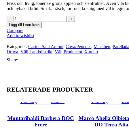
Frisk och livlig. toner av gröna äpplen och stenfrukter. Även vita b
och nybakat bröd. Smak: fräsch, torr och krispig, med väl integrer
Castell
Sant
Lägg till i varukorg
Antoni
Compare
Cava
Add to wishlist
Jazz
Blanco
Kategorier:
Castell Sant Antoni
,
Cava/Penedes
,
Macabeu
,
Parellad
Brut
Druva
,
Välj Land/distrikt
,
Välj Producent
,
Xarello
Nature
mängd
Share:
RELATERADE PRODUKTER
Lägg
Quick
Compare
Add
Lägg
Quick
Compare
Ad
till i
view
to
till i
view
to
varukorg
wishlist
varukorg
wish
Montaribaldi Barbera DOC
Marco Abella Olbiet
Frere
DO Terra Alta