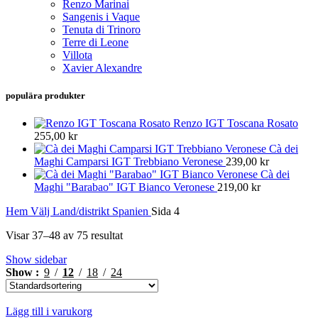
Renzo Marinai
Sangenis i Vaque
Tenuta di Trinoro
Terre di Leone
Villota
Xavier Alexandre
populära produkter
Renzo IGT Toscana Rosato
255,00
kr
Cà dei
Maghi Camparsi IGT Trebbiano Veronese
239,00
kr
Cà dei
Maghi "Barabao" IGT Bianco Veronese
219,00
kr
Hem
Välj Land/distrikt
Spanien
Sida 4
Visar 37–48 av 75 resultat
Show sidebar
Show
9
12
18
24
Lägg till i varukorg