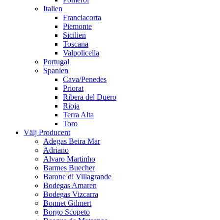
Italien
Franciacorta
Piemonte
Sicilien
Toscana
Valpolicella
Portugal
Spanien
Cava/Penedes
Priorat
Ribera del Duero
Rioja
Terra Alta
Toro
Välj Producent
Adegas Beira Mar
Adriano
Alvaro Martinho
Barmes Buecher
Barone di Villagrande
Bodegas Amaren
Bodegas Vizcarra
Bonnet Gilmert
Borgo Scopeto