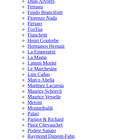
Duas Arvores
Ferragu
Feudo Branciforti
Fiorenzo Nada
Firriato
FozTua
Franchetti
Henri Goutorbe
Hermanos Hernaiz
La Emperatriz
La Magia
Latium Morini
Le Marchesine
Luis Cañas
Marco Abella
Martinez Lacuesta
Maurice Schoech
Maurice Vesselle
Meroni
Montaribaldi
Palari
Parigot & Richard
Pinot Chevauchet
Podere Sapaio
Raymond Dupont-Fahn