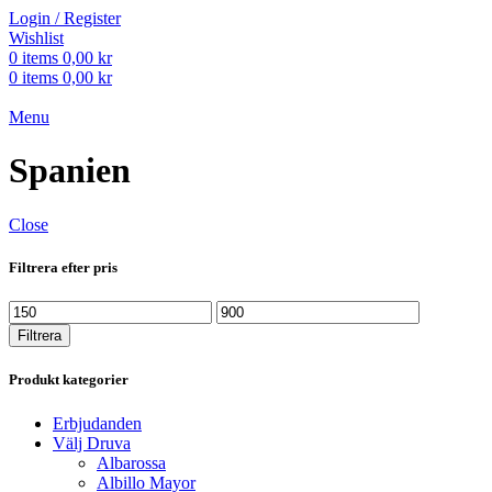
Login / Register
Wishlist
0
items
0,00
kr
0
items
0,00
kr
Menu
Spanien
Close
Filtrera efter pris
Min
Max
pris
pris
Filtrera
Produkt kategorier
Erbjudanden
Välj Druva
Albarossa
Albillo Mayor