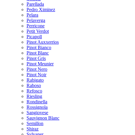
Parellada
Pedro Ximinez
Pelara
Pelaverga
Perricone
Petit Verdot
Picapoll
Pinot Auxxerrios
Pinot Bianco
Pinot Blanc
Pinot Gris
Pinot Meunier
Pinot Nero
Pinot Noir
Rabigato
Raboso
Refosco
Riesling
Rondinella
Rossignola
Sangiovese
Sauvignon Blanc
Semillon
Shiraz
Sylvaner