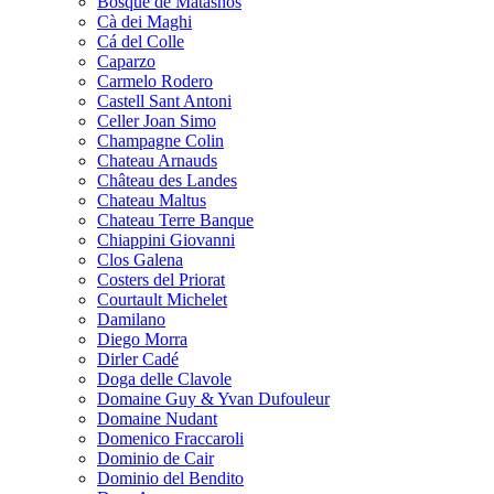
Bosque de Matasnos
Cà dei Maghi
Cá del Colle
Caparzo
Carmelo Rodero
Castell Sant Antoni
Celler Joan Simo
Champagne Colin
Chateau Arnauds
Château des Landes
Chateau Maltus
Chateau Terre Banque
Chiappini Giovanni
Clos Galena
Costers del Priorat
Courtault Michelet
Damilano
Diego Morra
Dirler Cadé
Doga delle Clavole
Domaine Guy & Yvan Dufouleur
Domaine Nudant
Domenico Fraccaroli
Dominio de Cair
Dominio del Bendito