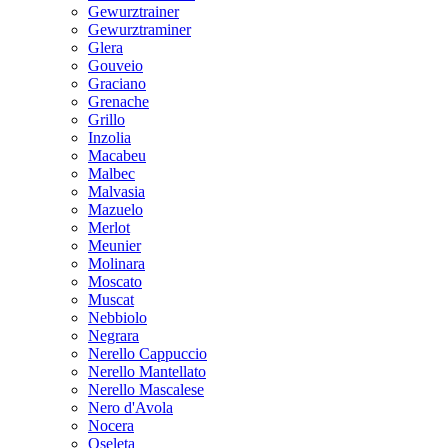
Gewurztrainer
Gewurztraminer
Glera
Gouveio
Graciano
Grenache
Grillo
Inzolia
Macabeu
Malbec
Malvasia
Mazuelo
Merlot
Meunier
Molinara
Moscato
Muscat
Nebbiolo
Negrara
Nerello Cappuccio
Nerello Mantellato
Nerello Mascalese
Nero d'Avola
Nocera
Oseleta