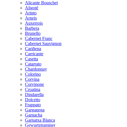
Alicante Bouschet
Aligoté
Arinto
Arneis
Auxerrois
Barbera
Brunello
Cabernet Franc
Cabernet Sauvignon
Cariñena
Carricante
Casetta
Catarrato
Chardonnay
Colorino
Corvina
Corvinone
Croatina
Dindarella
Dolcetto
Frappato
Garganega
Garnacha
Garnatxa Blanca
Gewurtztraminer