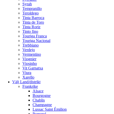
Syrah
Tempranillo
Teroldego
Tinta Barroca
Tinta de Toro
Tinta Roriz
Tinto fino
Touriga Franca
Touriga Nacional
Trebbiano
Verdejo
Vermentino
Viognier
Viosinho
Vit Garnatxa
Viura
Xarello
Välj Land/distrikt
Frankrike
Alsace
Bourgogne
Chablis
Champagne
Lussac Saint Émilion
Pomerol