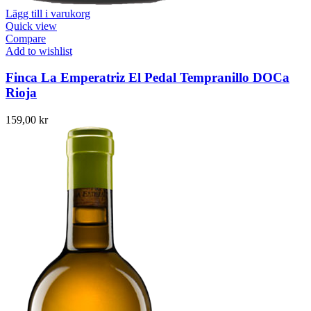
Lägg till i varukorg
Quick view
Compare
Add to wishlist
Finca La Emperatriz El Pedal Tempranillo DOCa
Rioja
159,00
kr