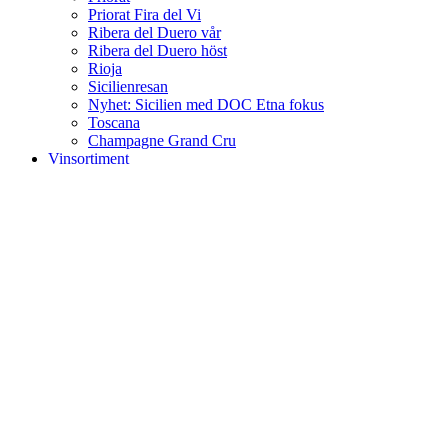
Priorat Fira del Vi
Ribera del Duero vår
Ribera del Duero höst
Rioja
Sicilienresan
Nyhet: Sicilien med DOC Etna fokus
Toscana
Champagne Grand Cru
Vinsortiment
Erbjudanden
Lite Om Vin
Blogg
KONTAKTA OSS
Wishlist
Compare
Login / Register
Sign in
Close
No account yet?
Create an Account
Shop
Wishlist