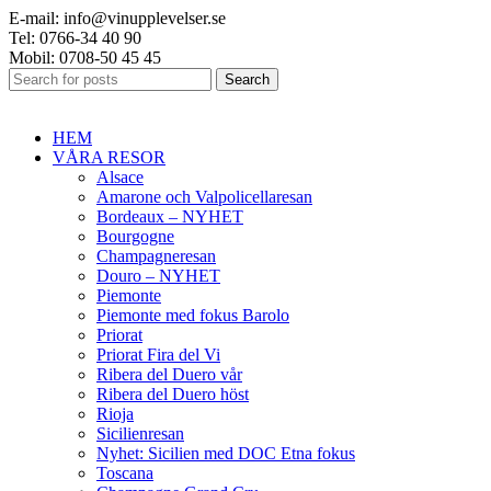
E-mail: info@vinupplevelser.se
Tel: 0766-34 40 90
Mobil: 0708-50 45 45
Search
HEM
VÅRA RESOR
Alsace
Amarone och Valpolicellaresan
Bordeaux – NYHET
Bourgogne
Champagneresan
Douro – NYHET
Piemonte
Piemonte med fokus Barolo
Priorat
Priorat Fira del Vi
Ribera del Duero vår
Ribera del Duero höst
Rioja
Sicilienresan
Nyhet: Sicilien med DOC Etna fokus
Toscana