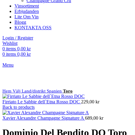
Champagne Grand Cru
Vinsortiment
Erbjudanden
Lite Om Vin
Blogg
KONTAKTA OSS
Login / Register
Wishlist
0
items
0,00
kr
0
items
0,00
kr
Menu
Click to enlarge
Hem
Välj Land/distrikt
Spanien
Toro
Firriato Le Sabbie dell`Etna Rosso DOC
229,00
kr
Back to products
Xavier Alexandre Champagne Signature A
689,00
kr
Dominio Del Bendito DO Toro