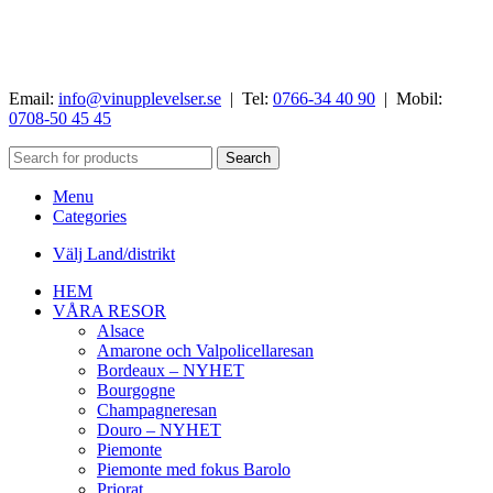
Email:
info@vinupplevelser.se
| Tel:
0766-34 40 90
| Mobil:
0708-50 45 45
Search
Menu
Categories
Välj Land/distrikt
HEM
VÅRA RESOR
Alsace
Amarone och Valpolicellaresan
Bordeaux – NYHET
Bourgogne
Champagneresan
Douro – NYHET
Piemonte
Piemonte med fokus Barolo
Priorat