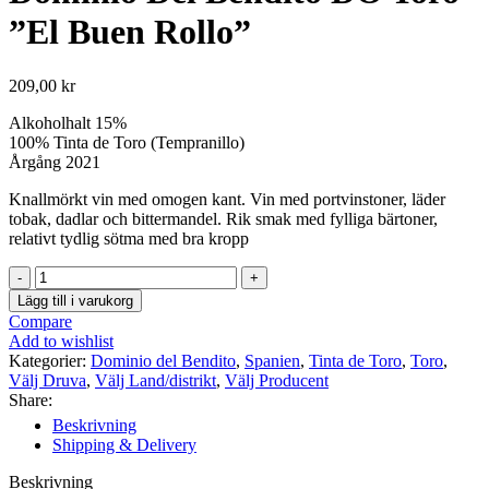
”El Buen Rollo”
209,00
kr
Alkoholhalt 15%
100% Tinta de Toro (Tempranillo)
Årgång 2021
Knallmörkt vin med omogen kant. Vin med portvinstoner, läder
tobak, dadlar och bittermandel. Rik smak med fylliga bärtoner,
relativt tydlig sötma med bra kropp
Dominio
Del
Lägg till i varukorg
Bendito
Compare
DO
Add to wishlist
Toro
Kategorier:
Dominio del Bendito
,
Spanien
,
Tinta de Toro
,
Toro
,
”El
Välj Druva
,
Välj Land/distrikt
,
Välj Producent
Buen
Share:
Rollo”
Beskrivning
mängd
Shipping & Delivery
Beskrivning