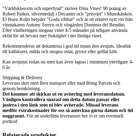
”Världsklassvin och superfynd” skriver Dina Viner! 90 poäng av
Robert Parker, silvermedalj i Decanter och ”prisvärt” i Munskänken.
El Buen Rollo betyder ”Goda vibbar” och är ett relativt nytt vin från
vinmakaren Antony Terryn och vingården Dominio del Bendito.
Efter vinifieringen mognar vinet 4-5 månader på tidigare använda
ekfat för att bevara mer fruktighet i det färdiga vinet.
Rekommenderas att dekanteras i god tid innan den avnjuts. Idealisk
till kallskuret, milda och mogna ostar, grytor eller grillat kött.
Kan avnjutas redan nu men kan även lagras i minimum ytterligare 4-
6 år.
Shipping & Delivery
Leverans sker med Best transport eller med Bring Parcels och
genom hemkörning.
Det kommer att skickas ut en avisering med leveransdatum.
Vänligen kontrollera snarast om detta datum passar eller
justera i den länk som ni blev aviserade. Missad leverans
medför extrakostnader för oss så anteckna gärna datum och tid
noggrannt.
För att underlätta leveransen ber vi er om eventuell
portkod
Relaterade produkter