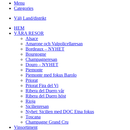
Menu
Categories
Välj Land/distrikt
HEM
VÅRA RESOR
Alsace
Amarone och Valpolicellaresan
Bordeaux – NYHET
Bourgogne
Champagneresan
Douro – NYHET
Piemonte
Piemonte med fokus Barolo
Priorat
Priorat Fira del Vi
Ribera del Duero vår
Ribera del Duero höst
Rioja
Sicilienresan
Nyhet: Sicilien med DOC Etna fokus
Toscana
Champagne Grand Cru
Vinsortiment