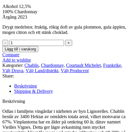
Alkohol 12,5%
100% Chardonnay
Årgång 2023
Drygt medelstor, fruktig, rökig doft av gula plommon, gula äpplen,
mogen citron och ett stänk choklad.
Courtault
Michelet
Lägg till i varukorg
Chablis
Compare
Vieilles
Add to wishlist
Vignes
Kategorier:
Chablis
,
Chardonnay
,
Courtault Michelet
,
Frankrike
,
mängd
Välj Druva
,
Välj Land/distrikt
,
Välj Producent
Share:
Beskrivning
Shipping & Delivery
Beskrivning
Odlas i familjens vingårdar i närheten av byn Lignorelles. Chablis
består av 3400 Hektar av områdets totala areal, vilket motsvarar ca
67%. Vinplantorna har en ålder på omkring 60 år, därav namnet
Vieilles Vignes. Detta ger lägre avkastning men mycket