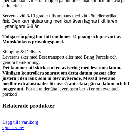
mer karaktär. Vinet får mogna på mindre ståltankar och till 20% på
äldre ekfat.
Serveras vid 8-10 grader tillsammans med vitt kött eller grillad
fisk.
Den kan njutas ung men kan även lagras i källaren
i ytterligare 6-8 år.
Tidigare årgång har fått omdömet 14 poäng och prisvärt av
Munskänkens provningspanel.
Shipping & Delivery
Leverans sker med Best transport eller med Bring Parcels och
genom hemkörning.
Det kommer att skickas ut en avisering med leveransdatum.
Vänligen kontrollera snarast om detta datum passar eller
justera i den länk som ni blev aviserade. Missad leverans
medför extrakostnader för oss så anteckna gärna datum och tid
noggrannt.
För att underlätta leveransen ber vi er om eventuell
portkod
Relaterade produkter
Lägg till i varukorg
Quick view