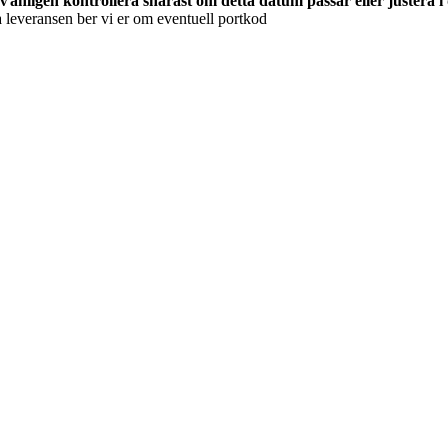
änligen kontrollera snarast om detta datum passar eller justera i
ta leveransen ber vi er om eventuell portkod