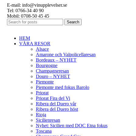
E-mail: info@vinupplevelser.se
Tel: 0766-34 40 90
Mobil: 0708-50 45 45
Search
HEM
VÅRA RESOR
Alsace
Amarone och Valpolicellaresan
Bordeaux – NYHET
Bourgogne
Champagneresan
Douro – NYHET
Piemonte
Piemonte med fokus Barolo
Priorat
Priorat Fira del Vi
Ribera del Duero vår
Ribera del Duero höst
Rioja
Sicilienresan
Nyhet: Sicilien med DOC Etna fokus
Toscana