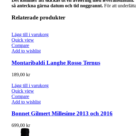
Det kommer att skickas ut en avisering med leveransdatum. V
så anteckna gärna datum och tid noggrannt.
För att underlät
Relaterade produkter
Lägg till i varukorg
Quick view
Compare
Add to wishlist
Montaribaldi Langhe Rosso Ternus
189,00
kr
Lägg till i varukorg
Quick view
Compare
Add to wishlist
Bonnet Gilmert Millesime 2013 och 2016
699,00
kr