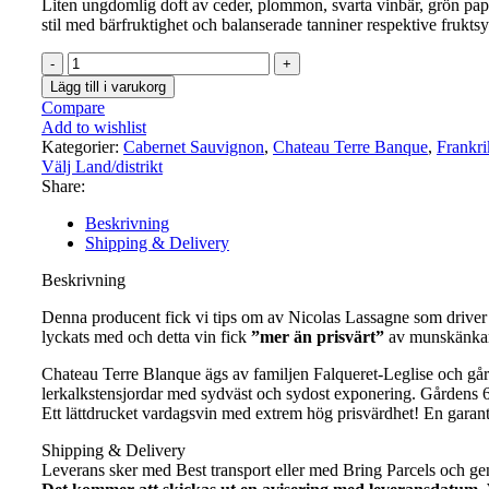
Liten ungdomlig doft av ceder, plommon, svarta vinbär, grön papri
stil med bärfruktighet och balanserade tanniner respektive fruktsyr
Le
Rouge
Lägg till i varukorg
de
Compare
Château
Add to wishlist
Terre
Kategorier:
Cabernet Sauvignon
,
Chateau Terre Banque
,
Frankri
Blanque
Välj Land/distrikt
mängd
Share:
Beskrivning
Shipping & Delivery
Beskrivning
Denna producent fick vi tips om av Nicolas Lassagne som driver bl a
lyckats med och detta vin fick
”mer än prisvärt”
av munskänkar
Chateau Terre Blanque ägs av familjen Falqueret-Leglise och gå
lerkalkstensjordar med sydväst och sydost exponering. Gårdens 6
Ett lättdrucket vardagsvin med extrem hög prisvärdhet! En garanter
Shipping & Delivery
Leverans sker med Best transport eller med Bring Parcels och 