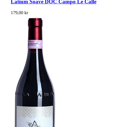
Latium Soave DOC Campo Le Calle
179,00
kr