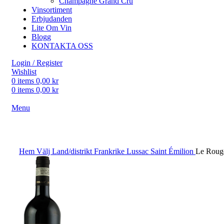
Champagne Grand Cru
Vinsortiment
Erbjudanden
Lite Om Vin
Blogg
KONTAKTA OSS
Login / Register
Wishlist
0
items
0,00
kr
0
items
0,00
kr
Menu
Click to enlarge
Hem
Välj Land/distrikt
Frankrike
Lussac Saint Émilion
Le Rouge