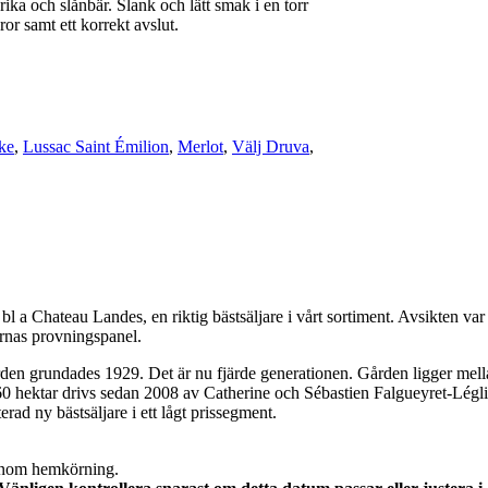
ka och slånbär. Slank och lätt smak i en torr
or samt ett korrekt avslut.
ke
,
Lussac Saint Émilion
,
Merlot
,
Välj Druva
,
 Chateau Landes, en riktig bästsäljare i vårt sortiment. Avsikten var att 
nas provningspanel.
rden grundades 1929. Det är nu fjärde generationen. Gården ligger me
0 hektar drivs sedan 2008 av Catherine och Sébastien Falgueyret-Légli
ad ny bästsäljare i ett lågt prissegment.
genom hemkörning.