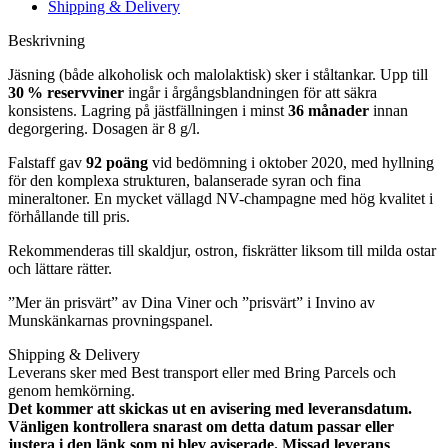
Shipping & Delivery
Beskrivning
Jäsning (både alkoholisk och malolaktisk) sker i ståltankar. Upp till
30 % reservviner
ingår i årgångsblandningen för att säkra
konsistens.
Lagring på jästfällningen i minst
36 månader
innan
degorgering. Dosagen är 8 g/l.
Falstaff gav
92 poäng
vid bedömning i oktober 2020, med hyllning
för den komplexa strukturen, balanserade syran och fina
mineraltoner. En mycket vällagd NV-champagne med hög kvalitet i
förhållande till pris.
Rekommenderas till skaldjur, ostron, fiskrätter liksom till milda ostar
och lättare rätter.
”Mer än prisvärt” av Dina Viner och ”prisvärt” i Invino av
Munskänkarnas provningspanel.
Shipping & Delivery
Leverans sker med Best transport eller med Bring Parcels och
genom hemkörning.
Det kommer att skickas ut en avisering med leveransdatum.
Vänligen kontrollera snarast om detta datum passar eller
justera i den länk som ni blev aviserade. Missad leverans