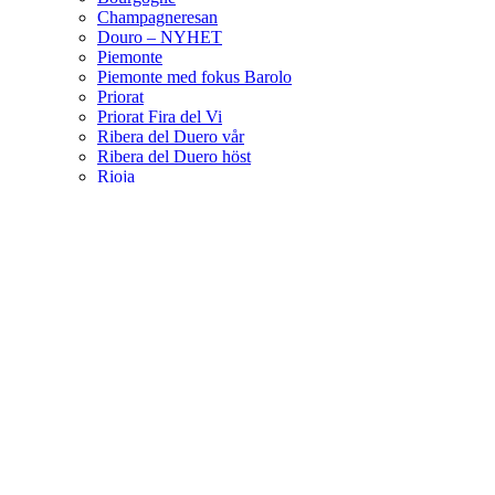
Champagneresan
Douro – NYHET
Piemonte
Piemonte med fokus Barolo
Priorat
Priorat Fira del Vi
Ribera del Duero vår
Ribera del Duero höst
Rioja
Sicilienresan
Nyhet: Sicilien med DOC Etna fokus
Toscana
Champagne Grand Cru
Vinsortiment
Erbjudanden
Lite Om Vin
Blogg
KONTAKTA OSS
Wishlist
Compare
Login / Register
Sign in
Close