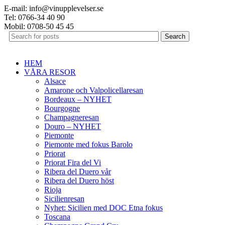
E-mail: info@vinupplevelser.se
Tel: 0766-34 40 90
Mobil: 0708-50 45 45
Search
HEM
VÅRA RESOR
Alsace
Amarone och Valpolicellaresan
Bordeaux – NYHET
Bourgogne
Champagneresan
Douro – NYHET
Piemonte
Piemonte med fokus Barolo
Priorat
Priorat Fira del Vi
Ribera del Duero vår
Ribera del Duero höst
Rioja
Sicilienresan
Nyhet: Sicilien med DOC Etna fokus
Toscana