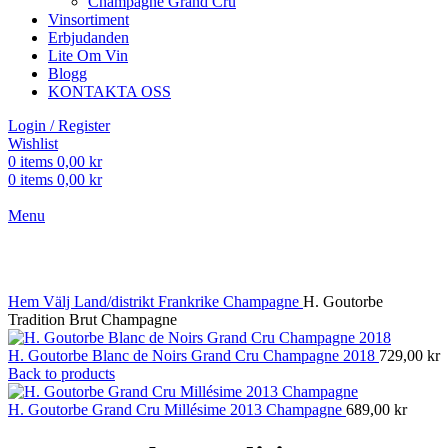
Champagne Grand Cru
Vinsortiment
Erbjudanden
Lite Om Vin
Blogg
KONTAKTA OSS
Login / Register
Wishlist
0
items
0,00
kr
0
items
0,00
kr
Menu
Click to enlarge
Hem
Välj Land/distrikt
Frankrike
Champagne
H. Goutorbe
Tradition Brut Champagne
H. Goutorbe Blanc de Noirs Grand Cru Champagne 2018
729,00
kr
Back to products
H. Goutorbe Grand Cru Millésime 2013 Champagne
689,00
kr