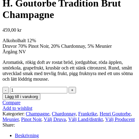
H. Goutorbe Tradition Brut
Champagne
459,00
kr
Alkoholhalt 12%
Druvor 70% Pinot Noir, 20% Chardonnay, 5% Meunier
Årgång NV
Aromatisk, rökig doft av rostat bröd, jordgubbar, röda äpplen,
smörkola, grapefrukt, krusbär och ett stänk citronzest. Rund, smått
utvecklad smak med trevlig frukt, pigg fruktsyra med ett uns sötma
och lätt löddrig mousse.
H.
Goutorbe
Lägg till i varukorg
Tradition
Compare
Brut
Add to wishlist
Champagne
Kategorier:
Champagne
,
Chardonnay
,
Frankrike
,
Henri Goutorbe
,
mängd
Meunier
,
Pinot Noir
,
Välj Druva
,
Välj Land/distrikt
,
Välj Producent
Share:
Beskrivning