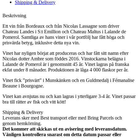
Shipping & Delivery
Beskrivning
Ett vin från Bordeaux och från Nicolas Lassagne som driver
Chateau Landes i S:t Emillion och Chateau Maltus i Lalande de
Pomerol. Samtliga av hans viner i vår portfölj har fått höga och
prisvärda betyg, inklusive detta nya vin.
Vinet har nyligen börjat att produceras och har fått sitt namn efter
Nicolas dotter Ambre som föddes 2016. Vinstockarna belägna i
Lalande de Pomerol är i genomsnitt 45 år. Vinet lagras på franska
ekfat under 8 månader. Produktionen är låga 4 000 flaskor per år.
Vinet fick ”prisvärt” i Munskänken och en Guldmedalj i Fémanalise
Beaune i Bourgogne.
Vinet kan avnjutas nu och kan lagras i ytterligare 3-4 år. Vinet passar
bra till rätter av fisk och vitt kött!
Shipping & Delivery
Leverans sker med Best transport eller med Bring Parcels och
genom hemkörning.
Det kommer att skickas ut en avisering med leveransdatum.
Vänligen kontrollera snarast om detta datum passar eller