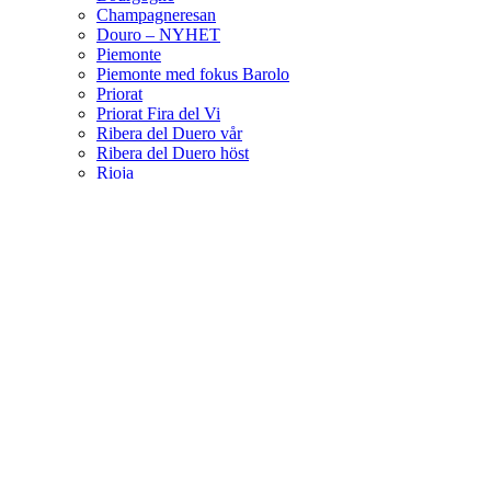
Champagneresan
Douro – NYHET
Piemonte
Piemonte med fokus Barolo
Priorat
Priorat Fira del Vi
Ribera del Duero vår
Ribera del Duero höst
Rioja
Sicilienresan
Nyhet: Sicilien med DOC Etna fokus
Toscana
Champagne Grand Cru
Vinsortiment
Erbjudanden
Lite Om Vin
Blogg
KONTAKTA OSS
Wishlist
Compare
Login / Register
Sign in
Close