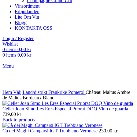
Champagne Grand Cru
Vinsortiment
Erbjudanden
Lite Om Vin
Blogg
KONTAKTA OSS
Login / Register
Wishlist
0
items
0,00
kr
0
items
0,00
kr
Menu
Click to enlarge
Hem
Välj Land/distrikt
Frankrike
Pomerol
Château Maltus Ambre
de Maltus Bordeaux Blanc
Celler Joan Simo Les Eres Especial Priorat DOQ Vino de guarda
739,00
kr
Back to products
Cà dei Maghi Camparsi IGT Trebbiano Veronese
239,00
kr