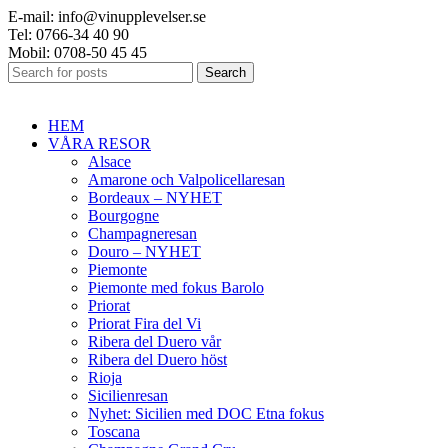
E-mail: info@vinupplevelser.se
Tel: 0766-34 40 90
Mobil: 0708-50 45 45
Search
HEM
VÅRA RESOR
Alsace
Amarone och Valpolicellaresan
Bordeaux – NYHET
Bourgogne
Champagneresan
Douro – NYHET
Piemonte
Piemonte med fokus Barolo
Priorat
Priorat Fira del Vi
Ribera del Duero vår
Ribera del Duero höst
Rioja
Sicilienresan
Nyhet: Sicilien med DOC Etna fokus
Toscana