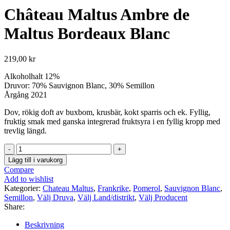
Château Maltus Ambre de
Maltus Bordeaux Blanc
219,00
kr
Alkoholhalt 12%
Druvor: 70% Sauvignon Blanc, 30% Semillon
Årgång 2021
Dov, rökig doft av buxbom, krusbär, kokt sparris och ek. Fyllig,
fruktig smak med ganska integrerad fruktsyra i en fyllig kropp med
trevlig längd.
Château
Maltus
Lägg till i varukorg
Ambre
Compare
de
Add to wishlist
Maltus
Kategorier:
Chateau Maltus
,
Frankrike
,
Pomerol
,
Sauvignon Blanc
,
Bordeaux
Semillon
,
Välj Druva
,
Välj Land/distrikt
,
Välj Producent
Blanc
Share:
mängd
Beskrivning