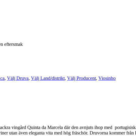
en eftersmak
nca
,
Välj Druva
,
Välj Land/distrikt
,
Välj Producent
,
Viosinho
ckra vingård Quinta da Marcela där den avnjuts ihop med portugisiska sp
da viner utan även eleganta vita med hög fräschör. Druvorna kommer från