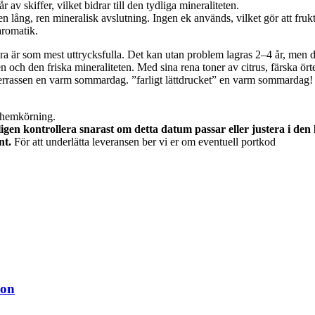
 av skiffer, vilket bidrar till den tydliga mineraliteten.
en lång, ren mineralisk avslutning. Ingen ek används, vilket gör att frukte
aromatik.
 syra är som mest uttrycksfulla. Det kan utan problem lagras 2–4 år, men d
en och den friska mineraliteten. Med sina rena toner av citrus, färska ört
 på terrassen en varm sommardag. ”farligt lättdrucket” en varm sommardag!
 hemkörning.
gen kontrollera snarast om detta datum passar eller justera i den
nt.
För att underlätta leveransen ber vi er om eventuell portkod
eon