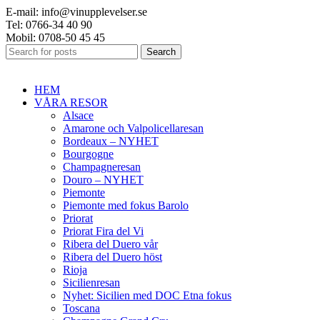
E-mail: info@vinupplevelser.se
Tel: 0766-34 40 90
Mobil: 0708-50 45 45
Search
HEM
VÅRA RESOR
Alsace
Amarone och Valpolicellaresan
Bordeaux – NYHET
Bourgogne
Champagneresan
Douro – NYHET
Piemonte
Piemonte med fokus Barolo
Priorat
Priorat Fira del Vi
Ribera del Duero vår
Ribera del Duero höst
Rioja
Sicilienresan
Nyhet: Sicilien med DOC Etna fokus
Toscana