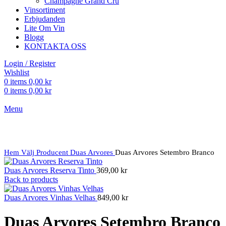
Champagne Grand Cru
Vinsortiment
Erbjudanden
Lite Om Vin
Blogg
KONTAKTA OSS
Login / Register
Wishlist
0
items
0,00
kr
0
items
0,00
kr
Menu
Click to enlarge
Hem
Välj Producent
Duas Arvores
Duas Arvores Setembro Branco
Duas Arvores Reserva Tinto
369,00
kr
Back to products
Duas Arvores Vinhas Velhas
849,00
kr
Duas Arvores Setembro Branco