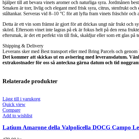
hjälper till att bevara vinets aromer och naturliga syra. Jordmånen består
Smaken är torr, livlig och elegant med frisk syra, citrus, stenfrukt och 
ståltankar. Serveras vid 8–10 °C för att lyfta fram vinets fräschör och 
Detta är ett vin som främst är gjort för att drickas ungt när frukt och
skörd. Eftersom vinet inte lagras på ek är fokus helt på den rena frukt
eftersmak, är det ett perfekt vin till fisk, skaldjur eller som ett glas
Shipping & Delivery
Leverans sker med Best transport eller med Bring Parcels och genom
Det kommer att skickas ut en avisering med leveransdatum. Vänli
extrakostnader för oss så anteckna gärna datum och tid noggran
Relaterade produkter
Lägg till i varukorg
Quick view
Compare
Add to wishlist
Latium Amarone della Valpolicella DOCG Campo L