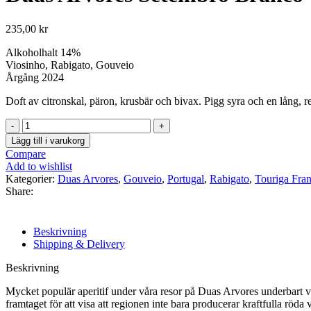
235,00
kr
Alkoholhalt 14%
Viosinho, Rabigato, Gouveio
Årgång 2024
Doft av citronskal, päron, krusbär och bivax. Pigg syra och en lång, r
Duas
Arvores
Lägg till i varukorg
Setembro
Compare
Branco
Add to wishlist
mängd
Kategorier:
Duas Arvores
,
Gouveio
,
Portugal
,
Rabigato
,
Touriga Fra
Share:
Beskrivning
Shipping & Delivery
Beskrivning
Mycket populär aperitif under våra resor på Duas Arvores underbart va
framtaget för att visa att regionen inte bara producerar kraftfulla rö