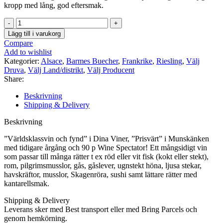
kropp med lång, god eftersmak.
Barmes
Buecher
Lägg till i varukorg
Riesling
Compare
Clos
Add to wishlist
Sand
Kategorier:
Alsace
,
Barmes Buecher
,
Frankrike
,
Riesling
,
Välj
AOC
Druva
,
Välj Land/distrikt
,
Välj Producent
Alsace
Share:
mängd
Beskrivning
Shipping & Delivery
Beskrivning
”Världsklassvin och fynd” i Dina Viner, ”Prisvärt” i Munskänken
med tidigare årgång och 90 p Wine Spectator! Ett mångsidigt vin
som passar till många rätter t ex röd eller vit fisk (kokt eller stekt),
rom, pilgrimsmusslor, gås, gåslever, ugnstekt höna, ljusa stekar,
havskräftor, musslor, Skagenröra, sushi samt lättare rätter med
kantarellsmak.
Shipping & Delivery
Leverans sker med Best transport eller med Bring Parcels och
genom hemkörning.