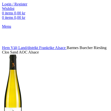
Login / Register
Wishlist
0
items
0,00
kr
0
items
0,00
kr
Menu
Click to enlarge
Hem
Välj Land/distrikt
Frankrike
Alsace
Barmes Buecher Riesling
Clos Sand AOC Alsace