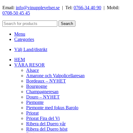
Email:
info@vinupplevelser.se
| Tel:
0766-34 40 90
| Mobil:
0708-50 45 45
Search
Menu
Categories
Välj Land/distrikt
HEM
VÅRA RESOR
Alsace
Amarone och Valpolicellaresan
Bordeaux – NYHET
Bourgogne
Champagneresan
Douro – NYHET
Piemonte
Piemonte med fokus Barolo
Priorat
Priorat Fira del Vi
Ribera del Duero vår
Ribera del Duero höst