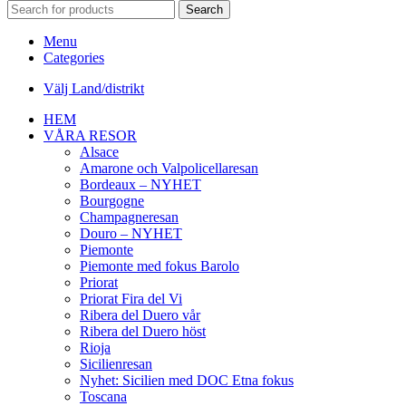
Search
Menu
Categories
Välj Land/distrikt
HEM
VÅRA RESOR
Alsace
Amarone och Valpolicellaresan
Bordeaux – NYHET
Bourgogne
Champagneresan
Douro – NYHET
Piemonte
Piemonte med fokus Barolo
Priorat
Priorat Fira del Vi
Ribera del Duero vår
Ribera del Duero höst
Rioja
Sicilienresan
Nyhet: Sicilien med DOC Etna fokus
Toscana