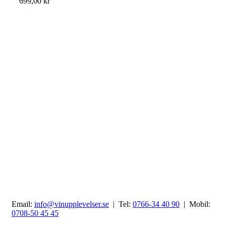
699,00
kr
Email:
info@vinupplevelser.se
| Tel:
0766-34 40 90
| Mobil:
0708-50 45 45