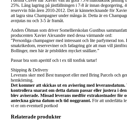
I denna Cuvée har Xavier valt att göra 75% malolaktisk jäsning och
25%. Lång lagring på jästfällningen i 7-8 år innan degorgering, 
reservvin från åren 2010-2012. Det är kännetecknande för Xavie
att lagra sina Champagner under många år. Detta är en Champa
avnjutas nu och 3-5 år framåt.
Anders Öhman som driver Somellierskolan Gustibus sammanfatt
producenten Xavier Alexandre med dessa värmande ord:
”Personliga champagner med intressant och lite parfymerad ton. 
smakrikedom, reserveviner och fatlagring gör att man vill jämfö
Bollinger, men här är prisbilden mycket snällare.”
Passar bra som aperitif och t ex till tonfisk tartar!
Shipping & Delivery
Leverans sker med Best transport eller med Bring Parcels och g
hemkörning.
Det kommer att skickas ut en avisering med leveransdatum.
kontrollera snarast om detta datum passar eller justera i de
blev aviserade. Missad leverans medför extrakostnader för o
anteckna gärna datum och tid noggrannt.
För att underlätta l
vi er om eventuell portkod
Relaterade produkter