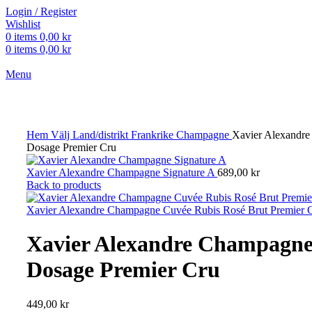
Login / Register
Wishlist
0
items
0,00
kr
0
items
0,00
kr
Menu
Click to enlarge
Hem
Välj Land/distrikt
Frankrike
Champagne
Xavier Alexandr
Dosage Premier Cru
Xavier Alexandre Champagne Signature A
689,00
kr
Back to products
Xavier Alexandre Champagne Cuvée Rubis Rosé Brut Premier 
Xavier Alexandre Champagne
Dosage Premier Cru
449,00
kr