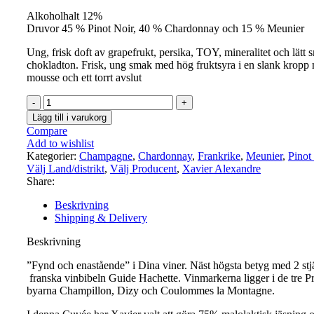
Alkoholhalt 12%
Druvor 45 % Pinot Noir, 40 % Chardonnay och 15 % Meunier
Ung, frisk doft av grapefrukt, persika, TOY, mineralitet och lätt
chokladton. Frisk, ung smak med hög fruktsyra i en slank kropp
mousse och ett torrt avslut
Xavier
Alexandre
Lägg till i varukorg
Champagne
Compare
Zéro
Add to wishlist
Dosage
Kategorier:
Champagne
,
Chardonnay
,
Frankrike
,
Meunier
,
Pinot
Premier
Välj Land/distrikt
,
Välj Producent
,
Xavier Alexandre
Cru
Share:
mängd
Beskrivning
Shipping & Delivery
Beskrivning
”Fynd och enastående” i Dina viner. Näst högsta betyg med 2 stjä
franska vinbibeln Guide Hachette. Vinmarkerna ligger i de tre P
byarna Champillon, Dizy och Coulommes la Montagne.