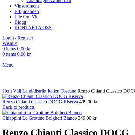
Champagne Grand Cru
Vinsortiment
Erbjudanden
Lite Om Vin
Blogg
KONTAKTA OSS
Login / Register
Wishlist
0
items
0,00
kr
0
items
0,00
kr
Menu
Click to enlarge
Hem
Välj Land/distrikt
Italien
Toscana
Renzo Chianti Classico DO
Renzo Chianti Classico DOCG Riserva
499,00
kr
Back to products
Chiappini Le Grottine Bolgheri Bianco
349,00
kr
Renzo Chianti Classico DOCG