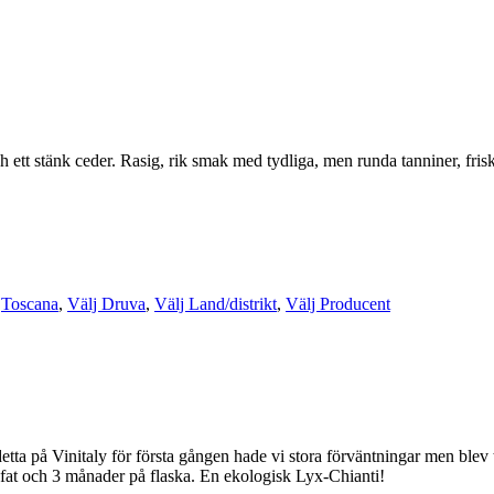
 ett stänk ceder. Rasig, rik smak med tydliga, men runda tanniner, frisk
Toscana
,
Välj Druva
,
Välj Land/distrikt
,
Välj Producent
etta på Vinitaly för första gången hade vi stora förväntningar men blev
på fat och 3 månader på flaska. En ekologisk Lyx-Chianti!