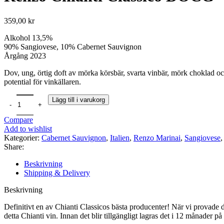
359,00
kr
Alkohol 13,5%
90% Sangiovese, 10% Cabernet Sauvignon
Årgång 2023
Dov, ung, örtig doft av mörka körsbär, svarta vinbär, mörk choklad och
potential för vinkällaren.
Lägg till i varukorg
Compare
Add to wishlist
Kategorier:
Cabernet Sauvignon
,
Italien
,
Renzo Marinai
,
Sangiovese
,
Share:
Beskrivning
Shipping & Delivery
Beskrivning
Definitivt en av Chianti Classicos bästa producenter! När vi provade d
detta Chianti vin. Innan det blir tillgängligt lagras det i 12 månader 