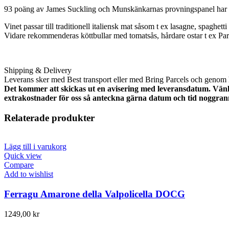
93 poäng av James Suckling och Munskänkarnas provningspanel har ge
Vinet passar till traditionell italiensk mat såsom t ex lasagne, spaghett
Vidare rekommenderas köttbullar med tomatsås, hårdare ostar t ex Par
Shipping & Delivery
Leverans sker med Best transport eller med Bring Parcels och genom
Det kommer att skickas ut en avisering med leveransdatum. Vänli
extrakostnader för oss så anteckna gärna datum och tid noggran
Relaterade produkter
Lägg till i varukorg
Quick view
Compare
Add to wishlist
Ferragu Amarone della Valpolicella DOCG
1249,00
kr