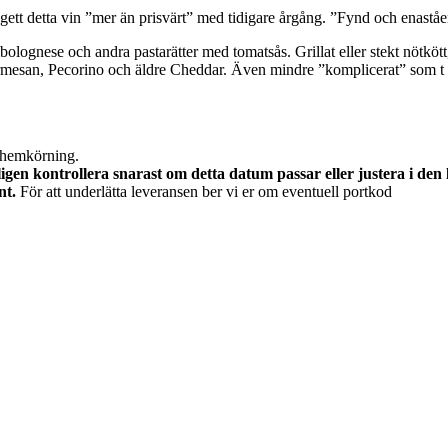
tt detta vin ”mer än prisvärt” med tidigare årgång. ”Fynd och enastå
i bolognese och andra pastarätter med tomatsås. Grillat eller stekt nötköt
mesan, Pecorino och äldre Cheddar. Även mindre ”komplicerat” som t ex 
 hemkörning.
gen kontrollera snarast om detta datum passar eller justera i den
nt.
För att underlätta leveransen ber vi er om eventuell portkod