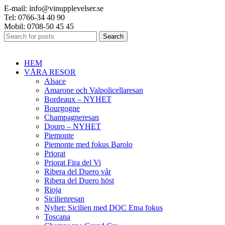
E-mail: info@vinupplevelser.se
Tel: 0766-34 40 90
Mobil: 0708-50 45 45
Search
HEM
VÅRA RESOR
Alsace
Amarone och Valpolicellaresan
Bordeaux – NYHET
Bourgogne
Champagneresan
Douro – NYHET
Piemonte
Piemonte med fokus Barolo
Priorat
Priorat Fira del Vi
Ribera del Duero vår
Ribera del Duero höst
Rioja
Sicilienresan
Nyhet: Sicilien med DOC Etna fokus
Toscana