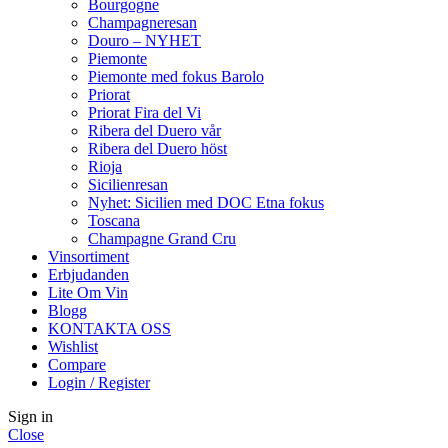
Bourgogne
Champagneresan
Douro – NYHET
Piemonte
Piemonte med fokus Barolo
Priorat
Priorat Fira del Vi
Ribera del Duero vår
Ribera del Duero höst
Rioja
Sicilienresan
Nyhet: Sicilien med DOC Etna fokus
Toscana
Champagne Grand Cru
Vinsortiment
Erbjudanden
Lite Om Vin
Blogg
KONTAKTA OSS
Wishlist
Compare
Login / Register
Sign in
Close