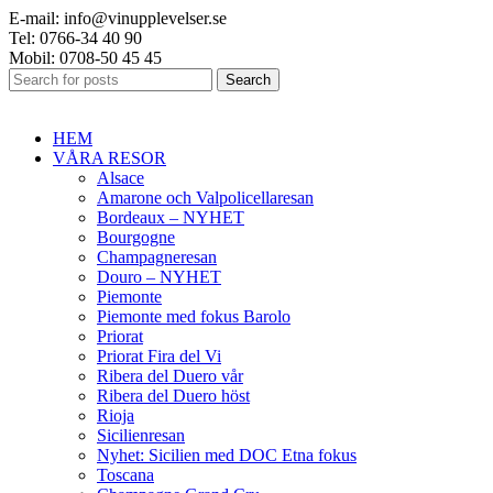
E-mail: info@vinupplevelser.se
Tel: 0766-34 40 90
Mobil: 0708-50 45 45
Search
HEM
VÅRA RESOR
Alsace
Amarone och Valpolicellaresan
Bordeaux – NYHET
Bourgogne
Champagneresan
Douro – NYHET
Piemonte
Piemonte med fokus Barolo
Priorat
Priorat Fira del Vi
Ribera del Duero vår
Ribera del Duero höst
Rioja
Sicilienresan
Nyhet: Sicilien med DOC Etna fokus
Toscana