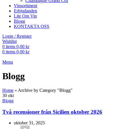
Champagne Grand Cru
Vinsortiment
Erbjudanden
Lite Om Vin
Blogg
KONTAKTA OSS
Login / Register
Wishlist
0
items
0,00
kr
0
items
0,00
kr
Menu
Blogg
Home
»
Archive by Category "Blogg"
30
okt
Blogg
Två recensioner från Sicilien oktober 2026
oktober 31, 2025