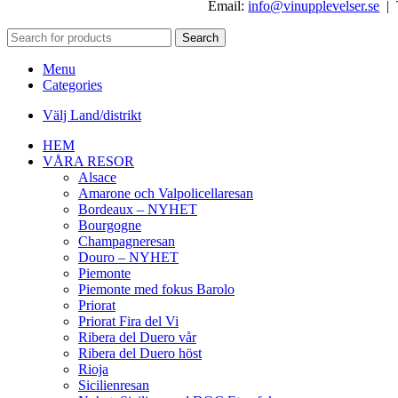
Email:
info@vinupplevelser.se
| 
Search
Menu
Categories
Välj Land/distrikt
HEM
VÅRA RESOR
Alsace
Amarone och Valpolicellaresan
Bordeaux – NYHET
Bourgogne
Champagneresan
Douro – NYHET
Piemonte
Piemonte med fokus Barolo
Priorat
Priorat Fira del Vi
Ribera del Duero vår
Ribera del Duero höst
Rioja
Sicilienresan