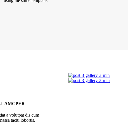
using the same template.
LLAMCPER
iat a volutpat dis cum
massa taciti lobortis.