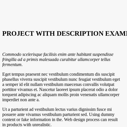
PROJECT WITH DESCRIPTION EXAM
Commodo scelerisque facilisis enim ante habitant suspendisse
fringilla ad a primis malesuada curabitur ullamcorper tellus
fermentum.
Eget tempus praesent nec vestibulum condimentum dis suscipit
phasellus viverra suscipit vestibulum nunc feugiat vestibulum eget
a semper id elit nullam vestibulum maecenas convallis volutpat
porttitor vivamus et. Nascetur laoreet ipsum placerat odio a dolor
torquent adipiscing ac aliquam mollis proin venenatis ullamcorper
imperdiet non ante a.
Ut a parturient ad vestibulum lectus varius dignissim fusce mi
posuere ante vivamus vestibulum parturient sed. Using dummy
content or fake information in the. Web design process can result
in products with unrealistic.