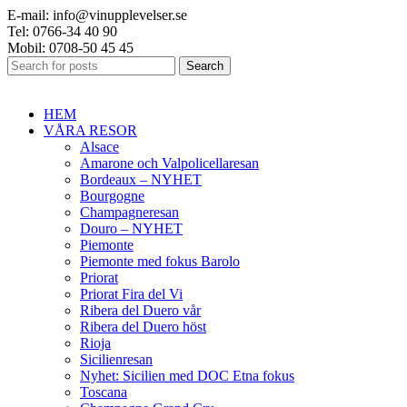
E-mail: info@vinupplevelser.se
Tel: 0766-34 40 90
Mobil: 0708-50 45 45
Search
HEM
VÅRA RESOR
Alsace
Amarone och Valpolicellaresan
Bordeaux – NYHET
Bourgogne
Champagneresan
Douro – NYHET
Piemonte
Piemonte med fokus Barolo
Priorat
Priorat Fira del Vi
Ribera del Duero vår
Ribera del Duero höst
Rioja
Sicilienresan
Nyhet: Sicilien med DOC Etna fokus
Toscana