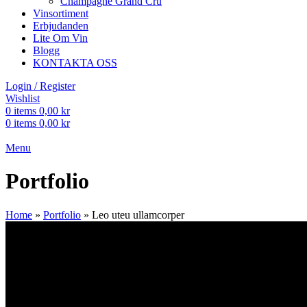
Champagne Grand Cru
Vinsortiment
Erbjudanden
Lite Om Vin
Blogg
KONTAKTA OSS
Login / Register
Wishlist
0
items
0,00
kr
0
items
0,00
kr
Menu
Portfolio
Home
»
Portfolio
»
Leo uteu ullamcorper