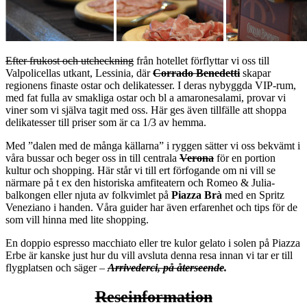
Efter frukost och utcheckning
från hotellet förflyttar vi oss till
Valpolicellas utkant, Lessinia, där
Corrado Benedetti
skapar
regionens finaste ostar och delikatesser. I deras nybyggda VIP-rum,
med fat fulla av smakliga ostar och bl a amaronesalami, provar vi
viner som vi själva tagit med oss. Här ges även tillfälle att shoppa
delikatesser till priser som är ca 1/3 av hemma.
Med ”dalen med de många källarna” i ryggen sätter vi oss bekvämt i
våra bussar och beger oss in till centrala
Verona
för en portion
kultur och shopping. Här står vi till ert förfogande om ni vill se
närmare på t ex den historiska amfiteatern och Romeo & Julia-
balkongen eller njuta av folkvimlet på
Piazza Brà
med en Spritz
Veneziano i handen. Våra guider har även erfarenhet och tips för de
som vill hinna med lite shopping.
En doppio espresso macchiato eller tre kulor gelato i solen på Piazza
Erbe är kanske just hur du vill avsluta denna resa innan vi tar er till
flygplatsen och säger –
Arrivederci, på återseende
.
Reseinformation