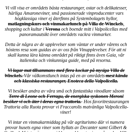
Vi vill visa er områdets bästa restauranger, ostar och delikatesser,
härliga Amaroneviner, små passionerade vinproducenter vars
högklassiga viner ej återfinns på Systembolagets hyllor,
matlagningskurs och vinmakarlunch på Villa de Winckels
,
shopping och kultur i
Verona
och boende mitt i Valpolicellas med
panoramautsikt över områdets vackra vinmarker.
Detta är några av de upplevelser som väntar er under vårens och
höstens resa som guidas av av oss från Vinupplevelser. För att ni
skall kunna lära känna området på riktigt finns även Gaia, vår
italienska och vinkunniga guide, med på resorna.
Vi lagar mat tillsammans med flera kockar på mysiga Villa de
Winckels.
Vår välkomstlunch intas på en av områdets
mest kända
och
klassiska restauranger, Enoteca della Valpolicella.
Vi besöker andra av våra små och fantastiska vinodlare såsom
Terre di Leone och Ferragu, de energiska syskonen Meroni
besöker vi och äter i deras egna trattoria.
Hos favoritrestaurangen
Trattoria alla Ruota provar vi Fraccarolis matvänliga Valpolicella-
viner!
Vi intar en vinmakarmiddag på vår agriturismo där vi numera
provar husets egna viner som hyllats av Decanter samt Gilbert &