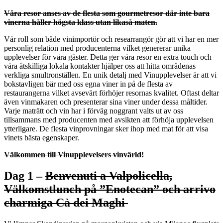
Våra resor anses av de flesta som gourmetresor där inte bara
vinerna håller högsta klass utan likaså maten.
Vår roll som både vinimportör och researrangör gör att vi har en mer
personlig relation med producenterna vilket genererar unika
upplevelser för våra gäster. Detta ger våra resor en extra touch och
våra åtskilliga lokala kontakter hjälper oss att hitta områdenas
verkliga smultronställen. En unik detalj med Vinupplevelser är att vi
bokstavligen bär med oss egna viner in på de flesta av
restaurangerna vilket avsevärt förhöjer resornas kvalitet. Oftast deltar
även vinmakaren och presenterar sina viner under dessa måltider.
Varje maträtt och vin har i förväg noggrant valts ut av oss
tillsammans med producenten med avsikten att förhöja upplevelsen
ytterligare. De flesta vinprovningar sker ihop med mat för att visa
vinets bästa egenskaper.
Välkommen till Vinupplevelsers vinvärld!
Dag 1 –
Benvenuti a Valpolicella,
Välkomstlunch på ”Enotecan” och arrivo
charmiga Cà dei Maghi