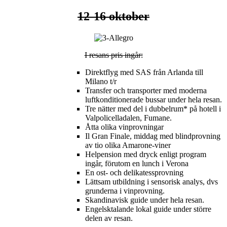
12-16 oktober
I resans pris ingår:
Direktflyg med SAS från Arlanda till
Milano t/r
Transfer och transporter med moderna
luftkonditionerade bussar under hela resan.
Tre nätter med del i dubbelrum* på hotell i
Valpolicelladalen, Fumane.
Åtta olika vinprovningar
Il Gran Finale, middag med blindprovning
av tio olika Amarone-viner
Helpension med dryck enligt program
ingår, förutom en lunch i Verona
En ost- och delikatessprovning
Lättsam utbildning i sensorisk analys, dvs
grunderna i vinprovning.
Skandinavisk guide under hela resan.
Engelsktalande lokal guide under större
delen av resan.