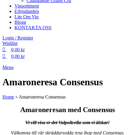
Champagne Grand Cru
Vinsortiment
Erbjudanden
Lite Om Vin
Blogg
KONTAKTA OSS
Login / Register
Wishlist
0,00
kr
0,00
kr
Menu
Amaroneresa Consensus
Home
»
Amaroneresa Consensus
Amaroneresan med Consensus
Vi vill visa er det Valpolicella som vi älskar!
Välkomna till vår skräddarsydda resa ihop med Consensus.