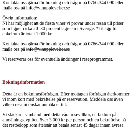
Kontakta oss gärna för bokning och frågor på
0766-344 090
eller
maila oss på
info@vinupplevelser.se
Övrig information:
Ni har möjlighet att de flesta viner vi provar under resan till priser
som ligger cirka 20–30 procent lägre än i Sverige. *Tillägg för
enkelrum är totalt 1 000 kr.
Kontakta oss gärna för bokning och frågor på
0766-344 090
eller
maila oss på
info@vinupplevelser.se
Vi reserverar oss för eventuella ändringar i reseprogrammet.
Bokningsinformation
Detta är en bokningsförfrågan. Efter mottagen förfrågan återkommer
vi inom kort med bekräftelse på er reservation. Meddela oss även
vilken resa ni önskar anmäla er till.
Vi skickar i samband med detta våra resevillkor, en faktura på
anmälningsavgiften över 3 000 kr per person och en bekräftelse på
det restbelopp som återstår att betala senast 45 dagar innan avresa.