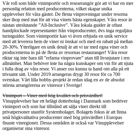
Vår roll som både vinimportör och researrangör gör att vi har en mer
personlig relation med producenterna, vilket skapar unika
upplevelser för våra gäster. De flesta vinprovningar under resorna
sker ihop med mat för att visa vinets bästa egenskaper. Våra resor är
nästan uteslutande ”All-Inclusive”. Våra lokala guider är oftast
handplockade representanter från vinproducenter, dvs inga reguljära
turistguider. Som vinimportör kan vi även erbjuda en unik service
med att leverera hem de viner ni önskar och med en rabatt på mellan
20-30%. Ytterligare en unik detalj är att vi tar med egna viner och
producenterna in på de flesta av resornas restauranger! Våra resor
riktar sig inte bara till ”erfarna vinprovare” utan till livsnjutare i ren
allmänhet. Man behöver inte ha några kunskaper om vin för att njuta
i fulla drag av våra resor. Vi anser oss kunna ta hand om alla på ett
trivsamt sätt. Under 2019 arrangeras drygt 30 resor för ca 700
svenskar. Vårt lilla hobby-projekt är redan idag en av de absolut
största arrangörerna av vinresor i Sverige!
Vinimport – Viner med hög kvalitet och prisvärdhet!
Vinupplevelser har ett helägt dotterbolag i Danmark som bedriver
vinimport och som har tillstånd att sälja viner direkt till
privatpersoner utanför Systembolaget. Bolagets fokus är att finna
små högkvalitativa producenter med hög prisvärdhet i Europas
finaste vinregioner. Dessa områden är också var Vinupplevelser
organiserar sina vinresor.