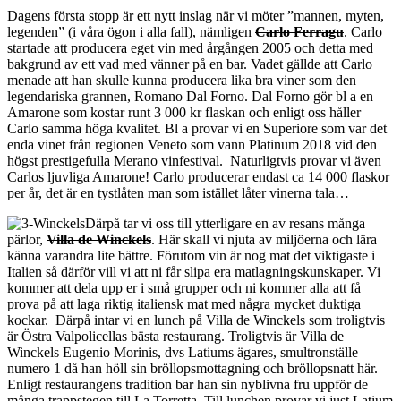
Dagens första stopp är ett nytt inslag när vi möter ”mannen, myten,
legenden” (i våra ögon i alla fall), nämligen
Carlo Ferragu
. Carlo
startade att producera eget vin med årgången 2005 och detta med
bakgrund av ett vad med vänner på en bar. Vadet gällde att Carlo
menade att han skulle kunna producera lika bra viner som den
legendariska grannen, Romano Dal Forno. Dal Forno gör bl a en
Amarone som kostar runt 3 000 kr flaskan och enligt oss håller
Carlo samma höga kvalitet. Bl a provar vi en Superiore som var det
enda vinet från regionen Veneto som vann Platinum 2018 vid den
högst prestigefulla Merano vinfestival. Naturligtvis provar vi även
Carlos ljuvliga Amarone! Carlo producerar endast ca 14 000 flaskor
per år, det är en tystlåten man som istället låter vinerna tala…
Därpå tar vi oss till ytterligare en av resans många
pärlor,
Villa de Winckels
. Här skall vi njuta av miljöerna och lära
känna varandra lite bättre. Förutom vin är nog mat det viktigaste i
Italien så därför vill vi att ni får slipa era matlagningskunskaper. Vi
kommer att dela upp er i små grupper och ni kommer alla att få
prova på att laga riktig italiensk mat med några mycket duktiga
kockar. Därpå intar vi en lunch på Villa de Winckels som troligtvis
är Östra Valpolicellas bästa restaurang. Troligtvis är Villa de
Winckels Eugenio Morinis, dvs Latiums ägares, smultronställe
numero 1 då han höll sin bröllopsmottagning och bröllopsnatt här.
Enligt restaurangens tradition bar han sin nyblivna fru uppför de
många trappstegen till La Torretta. Till lunchen provar vi just Latium