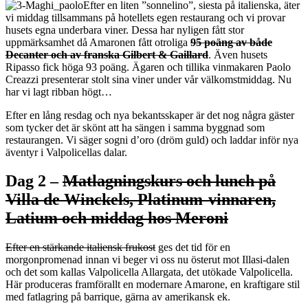
Efter en liten ”sonnelino”, siesta på italienska, äter
vi middag tillsammans på hotellets egen restaurang och vi provar
husets egna underbara viner. Dessa har nyligen fått stor
uppmärksamhet då Amaronen fått otroliga
95 poäng av både
Decanter och av franska Gilbert & Gaillard
. Även husets
Ripasso fick höga 93 poäng. Ägaren och tillika vinmakaren Paolo
Creazzi presenterar stolt sina viner under vår välkomstmiddag. Nu
har vi lagt ribban högt…
Efter en lång resdag och nya bekantsskaper är det nog några gäster
som tycker det är skönt att ha sängen i samma byggnad som
restaurangen. Vi säger sogni d’oro (dröm guld) och laddar inför nya
äventyr i Valpolicellas dalar.
Dag 2 –
Matlagningskurs och lunch på
Villa de Winckels, Platinum-vinnaren,
Latium och middag hos Meroni
Efter en stärkande italiensk frukost
ges det tid för en
morgonpromenad innan vi beger vi oss nu österut mot Illasi-dalen
och det som kallas Valpolicella Allargata, det utökade Valpolicella.
Här produceras framförallt en modernare Amarone, en kraftigare stil
med fatlagring på barrique, gärna av amerikansk ek.