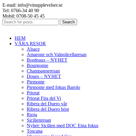
0
0
0
E-mail: info@vinupplevelser.se
Tel: 0766-34 40 90
Mobil: 0708-50 45 45
Search
HEM
VÅRA RESOR
Alsace
Amarone och Valpolicellaresan
Bordeaux – NYHET
Bourgogne
Champagneresan
Douro – NYHET
Piemonte
Piemonte med fokus Barolo
Priorat
Priorat Fira del Vi
Ribera del Duero vår
Ribera del Duero höst
Rioja
Sicilienresan
Nyhet: Sicilien med DOC Etna fokus
Toscana