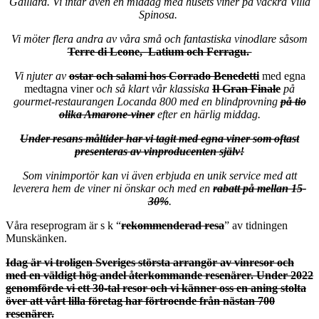
Gaillard
. Vi intar även en middag med husets viner på vackra Villa
Spinosa.
Vi möter flera andra av våra små och fantastiska vinodlare såsom
Terre di Leone, Latium och Ferragu.
Vi njuter av
ostar och salami hos Corrado Benedetti
med egna
medtagna viner o
ch så klart vår klassiska
Il Gran Finale
på
gourmet-restaurangen Locanda 800 med en blindprovning
på tio
olika Amarone-viner
efter en härlig middag.
Under resans måltider har vi tagit med egna viner som oftast
presenteras av vinproducenten själv!
Som vinimportör kan vi även erbjuda en unik service med att
leverera hem de viner ni önskar och med en
rabatt på mellan 15-
30%
.
Våra reseprogram är s k “
rekommenderad resa
” av tidningen
Munskänken.
Idag är vi troligen Sveriges största arrangör av vinresor och
med en väldigt hög andel återkommande resenärer. Under 2022
genomförde vi ett 30-tal resor och vi känner oss en aning stolta
över att vårt lilla företag har förtroende från nästan 700
resenärer.