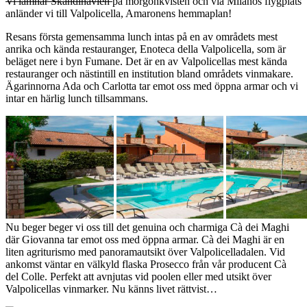
Vi lämnar Skandinavien
på morgonkvisten och via Milanos flygplats
anländer vi till Valpolicella, Amaronens hemmaplan!
Resans första gemensamma lunch intas på en av områdets mest
anrika och kända restauranger, Enoteca della Valpolicella, som är
beläget nere i byn Fumane. Det är en av Valpolicellas mest kända
restauranger och nästintill en institution bland områdets vinmakare.
Ägarinnorna Ada och Carlotta tar emot oss med öppna armar och vi
intar en härlig lunch tillsammans.
Nu beger beger vi oss till det genuina och charmiga Cà dei Maghi
där Giovanna tar emot oss med öppna armar. Cà dei Maghi är en
liten agriturismo med panoramautsikt över Valpolicelladalen. Vid
ankomst väntar en välkyld flaska Prosecco från vår producent Cà
del Colle. Perfekt att avnjutas vid poolen eller med utsikt över
Valpolicellas vinmarker. Nu känns livet rättvist…