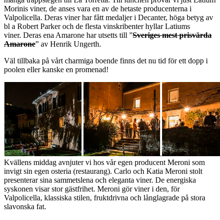
Morinis viner, de anses vara en av de hetaste producenterna i
Valpolicella. Deras viner har fått medaljer i Decanter, höga betyg av
bl a Robert Parker och de flesta vinskribenter hyllar Latiums
viner. Deras ena Amarone har utsetts till ”
Sveriges mest prisvärda
Amarone
” av Henrik Ungerth.
Väl tillbaka på vårt charmiga boende finns det nu tid för ett dopp i
poolen eller kanske en promenad!
Kvällens middag avnjuter vi hos vår egen producent Meroni som
invigt sin egen osteria (restaurang). Carlo och Katia Meroni stolt
presenterar sina sammetslena och eleganta viner. De energiska
syskonen visar stor gästfrihet. Meroni gör viner i den, för
Valpolicella, klassiska stilen, fruktdrivna och långlagrade på stora
slavonska fat.