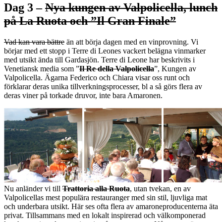
Dag 3 –
Nya kungen av Valpolicella
, lunch
på La Ruota och ”Il Gran Finale”
Vad kan vara bättre
än att börja dagen med en vinprovning. Vi
börjar med ett stopp i Terre di Leones vackert belägna vinmarker
med utsikt ända till Gardasjön. Terre di Leone har beskrivits i
Venetiansk media som ”
Il Re della Valpolicella
”, Kungen av
Valpolicella. Ägarna Federico och Chiara visar oss runt och
förklarar deras unika tillverkningsprocesser, bl a så görs flera av
deras viner på torkade druvor, inte bara Amaronen.
Nu anländer vi till
Trattoria alla Ruota
, utan tvekan, en av
Valpolicellas mest populära restauranger med sin stil, ljuvliga mat
och underbara utsikt. Här ses ofta flera av amaroneproducenterna äta
privat. Tillsammans med en lokalt inspirerad och välkomponerad