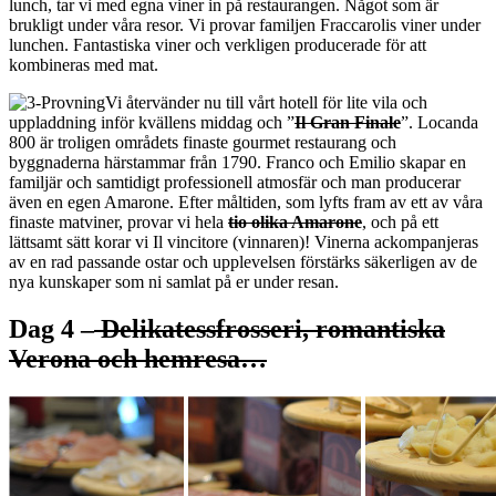
lunch, tar vi med egna viner in på restaurangen. Något som är
brukligt under våra resor. Vi provar familjen Fraccarolis viner under
lunchen. Fantastiska viner och verkligen producerade för att
kombineras med mat.
Vi återvänder nu till vårt hotell för lite vila och
uppladdning inför kvällens middag och ”
Il Gran Finale
”. Locanda
800 är troligen områdets finaste gourmet restaurang och
byggnaderna härstammar från 1790. Franco och Emilio skapar en
familjär och samtidigt professionell atmosfär och man producerar
även en egen Amarone. Efter måltiden, som lyfts fram av ett av våra
finaste matviner, provar vi hela
tio olika Amarone
, och på ett
lättsamt sätt korar vi Il vincitore (vinnaren)! Vinerna ackompanjeras
av en rad passande ostar och upplevelsen förstärks säkerligen av de
nya kunskaper som ni samlat på er under resan.
Dag 4 –
Delikatessfrosseri, romantiska
Verona och hemresa…